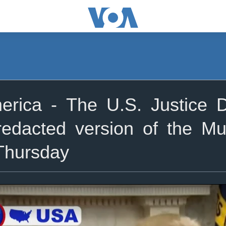
ica - The U.S. Justice De
redacted version of the Mue
Thursday