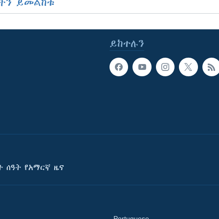
ችን ይመልከቱ
ይከተሉን
ት ሰዓት የአማርኛ ዜና
Portuguese