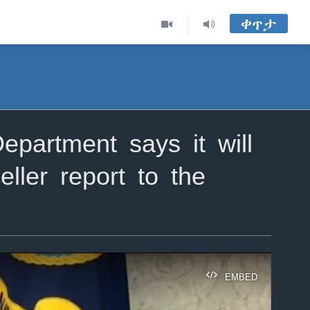
ቀጥታ
partment says it will
ller report to the
EMBED