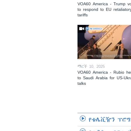
VOA60 America - Trump v
to respond to EU retaliator
tariffs
ማርች 10, 2025
VOA60 America - Rubio h
to Saudi Arabia for US-Ukr
talks
የቴሌቪዥን ፕሮግ