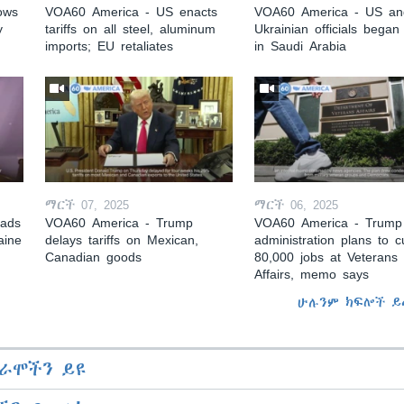
ows
VOA60 America - US enacts
VOA60 America - US an
y
tariffs on all steel, aluminum
Ukrainian officials began 
imports; EU retaliates
in Saudi Arabia
ማርች 07, 2025
ማርች 06, 2025
eads
VOA60 America - Trump
VOA60 America - Trump
aine
delays tariffs on Mexican,
administration plans to c
Canadian goods
80,000 jobs at Veterans
Affairs, memo says
ሁሉንም ክፍሎች ይ
ራሞችን ይዩ