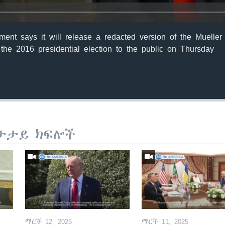
ent says it will release a redacted version of the Mueller
 the 2016 presidential election to the public on Thursday
ታታይ ክፍሎች
ማርች 12, 2025
ማርች 11, 2025