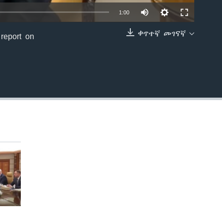
1:00
ቀጥተኛ መገናኛ
 report on
EMBED