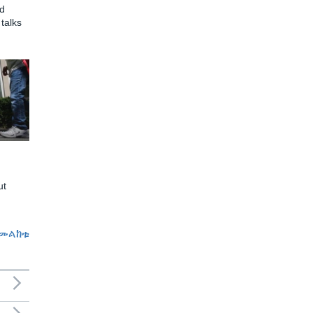
d
talks
ut
መልከቱ