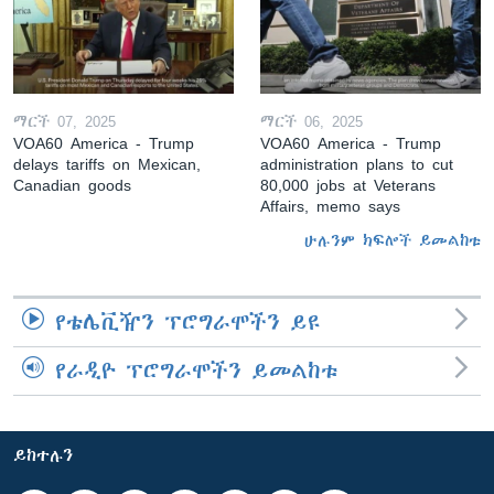
ማርች 07, 2025
ማርች 06, 2025
VOA60 America - Trump
VOA60 America - Trump
delays tariffs on Mexican,
administration plans to cut
Canadian goods
80,000 jobs at Veterans
Affairs, memo says
ሁሉንም ክፍሎች ይመልከቱ
የቴሌቪዥን ፕሮግራሞችን ይዩ
የራዲዮ ፕሮግራሞችን ይመልከቱ
ይከተሉን