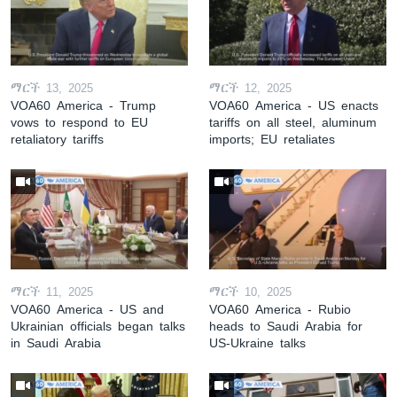
ማርች 13, 2025
ማርች 12, 2025
VOA60 America - Trump
VOA60 America - US enacts
vows to respond to EU
tariffs on all steel, aluminum
retaliatory tariffs
imports; EU retaliates
ማርች 11, 2025
ማርች 10, 2025
VOA60 America - US and
VOA60 America - Rubio
Ukrainian officials began talks
heads to Saudi Arabia for
in Saudi Arabia
US-Ukraine talks