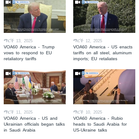
ማርች 13, 2025
ማርች 12, 2025
VOA60 America - Trump
VOA60 America - US enacts
vows to respond to EU
tariffs on all steel, aluminum
retaliatory tariffs
imports; EU retaliates
ማርች 11, 2025
ማርች 10, 2025
VOA60 America - US and
VOA60 America - Rubio
Ukrainian officials began talks
heads to Saudi Arabia for
in Saudi Arabia
US-Ukraine talks