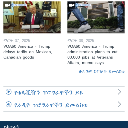
ማርች 07, 2025
ማርች 06, 2025
VOA60 America - Trump
VOA60 America - Trump
delays tariffs on Mexican,
administration plans to cut
Canadian goods
80,000 jobs at Veterans
Affairs, memo says
ሁሉንም ክፍሎች ይመልከቱ
የቴሌቪዥን ፕሮግራሞችን ይዩ
የራዲዮ ፕሮግራሞችን ይመልከቱ
ይከተሉን