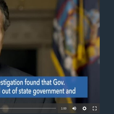
able
1:00