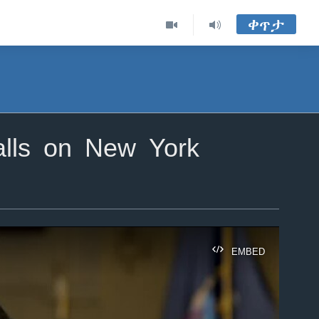
ቀጥታ
alls on New York
EMBED