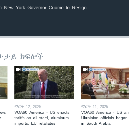
 on New York Governor Cuomo to Resign
ታታይ ክፍሎች
ማርች 12, 2025
ማርች 11, 2025
ows
VOA60 America - US enacts
VOA60 America - US an
y
tariffs on all steel, aluminum
Ukrainian officials began 
imports; EU retaliates
in Saudi Arabia