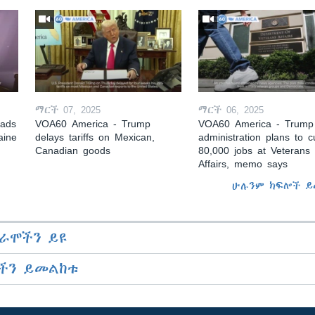
ማርች 07, 2025
ማርች 06, 2025
eads
VOA60 America - Trump
VOA60 America - Trump
aine
delays tariffs on Mexican,
administration plans to c
Canadian goods
80,000 jobs at Veterans
Affairs, memo says
ሁሉንም ክፍሎች ይ
ራሞችን ይዩ
ችን ይመልከቱ