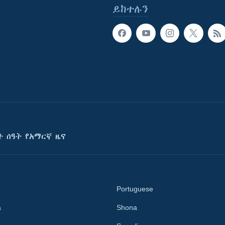
ይከተሉን
ት ሰዓት የአማርኛ ዜና
Portuguese
a
Shona