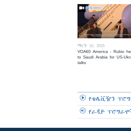
ማርች 10, 2025
VOA60 America - Rubio h
to Saudi Arabia for US-Ukr
talks
የቴሌቪዥን ፕሮግ
የራዲዮ ፕሮግራሞ