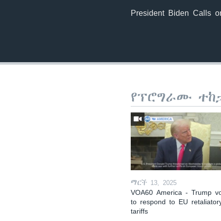
President Biden Calls
የፕሮግራሙ ተከ
ማርች 13, 2025
VOA60 America - Trump v
to respond to EU retaliator
tariffs