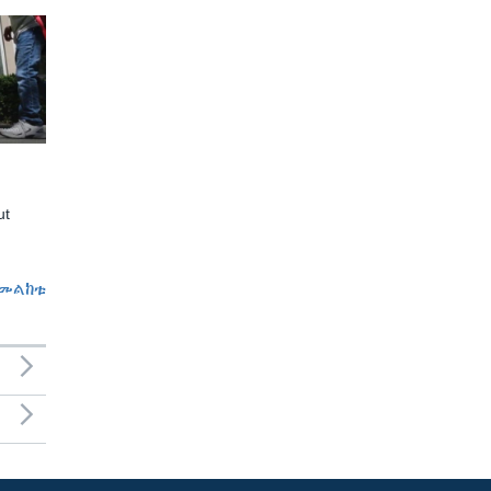
ut
መልከቱ