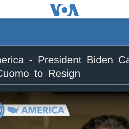
rica - President Biden C
Cuomo to Resign