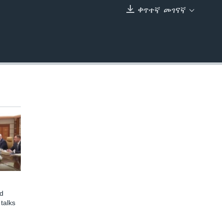
ቀጥተኛ መገናኛ
EMBED
d
talks