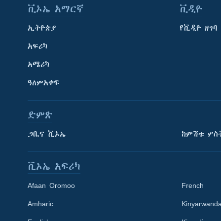
ቪኦኤ አማርኛ
ቪዲዮ
ኢትዮጵያ
የቪዲዮ ዘገባ
አፍሪካ
አሜሪካ
ዓለምአቀፍ
ድምጽ
ጋቢና ቪኦኤ
ከምሽቱ ሦስ
ቪኦኤ አፍሪካ
Afaan Oromoo
French
Amharic
Kinyarwand