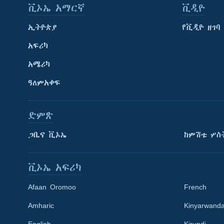
ቪኦኤ አማርኛ
ቪዲዮ
ኢትዮጵያ
የቪዲዮ ዘገባ
አፍሪካ
አሜሪካ
ዓለምአቀፍ
ድምጽ
ጋቢና ቪኦኤ
ከምሽቱ ሦስ
ቪኦኤ አፍሪካ
Afaan Oromoo
French
Amharic
Kinyarwand