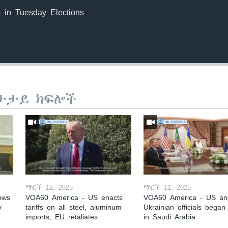
 in Tuesday Elections
ታታይ ክፍሎች
ማርች 12, 2025
ማርች 11, 2025
ows
VOA60 America - US enacts
VOA60 America - US an
y
tariffs on all steel, aluminum
Ukrainian officials began 
imports; EU retaliates
in Saudi Arabia