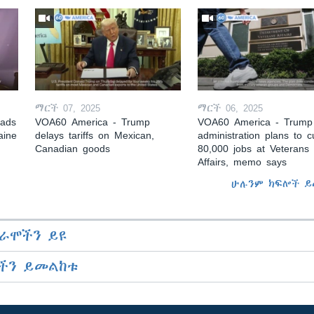
ማርች 07, 2025
ማርች 06, 2025
eads
VOA60 America - Trump
VOA60 America - Trump
aine
delays tariffs on Mexican,
administration plans to c
Canadian goods
80,000 jobs at Veterans
Affairs, memo says
ሁሉንም ክፍሎች ይ
ራሞችን ይዩ
ችን ይመልከቱ