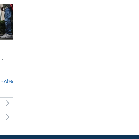
ut
መልከቱ