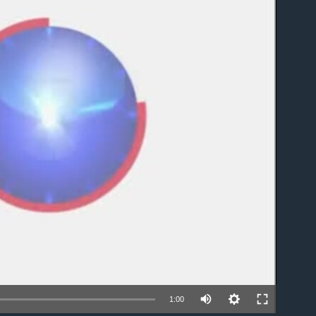
able
1:00