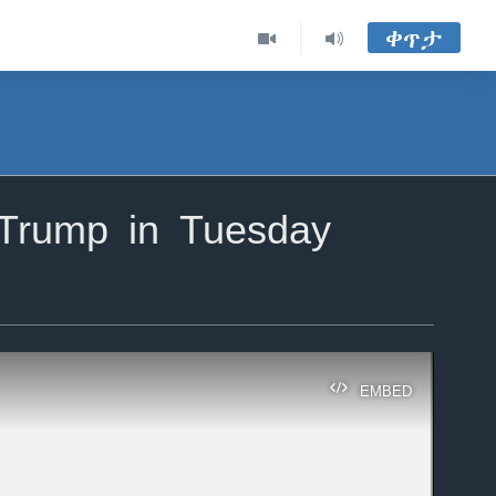
ቀጥታ
 Trump in Tuesday
EMBED