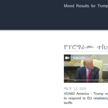
Mixed Results for Trump
የፕሮግራሙ ተከ
ማርች 13, 2025
VOA60 America - Trump v
to respond to EU retaliator
tariffs