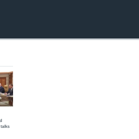
EMBED
d
talks