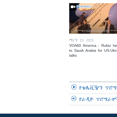
ማርች 10, 2025
VOA60 America - Rubio h
to Saudi Arabia for US-Ukr
talks
የቴሌቪዥን ፕሮግ
የራዲዮ ፕሮግራሞ