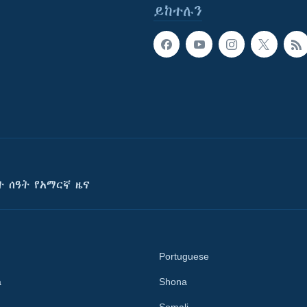
ይከተሉን
ት ሰዓት የአማርኛ ዜና
Portuguese
a
Shona