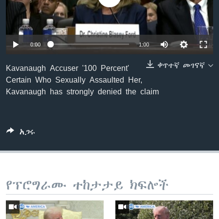
ቋንቋዎች
0:00
1:00
ቀጥተኛ መገናኛ
Kavanaugh Accuser '100 Percent'
Certain Who Sexually Assaulted Her,
Kavanaugh has strongly denied the claim
አጋሩ
የፕሮግራሙ ተከታታይ ክፍሎች