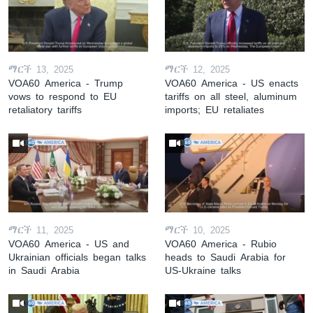
ማርች 13, 2025
ማርች 12, 2025
VOA60 America - Trump
VOA60 America - US enacts
vows to respond to EU
tariffs on all steel, aluminum
retaliatory tariffs
imports; EU retaliates
ማርች 11, 2025
ማርች 10, 2025
VOA60 America - US and
VOA60 America - Rubio
Ukrainian officials began talks
heads to Saudi Arabia for
in Saudi Arabia
US-Ukraine talks