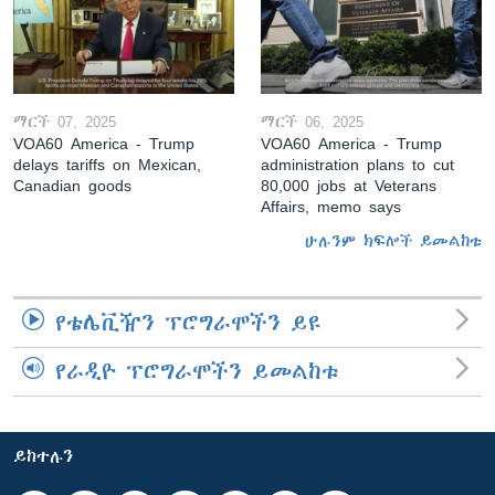
ማርች 07, 2025
ማርች 06, 2025
VOA60 America - Trump
VOA60 America - Trump
delays tariffs on Mexican,
administration plans to cut
Canadian goods
80,000 jobs at Veterans
Affairs, memo says
ሁሉንም ክፍሎች ይመልከቱ
የቴሌቪዥን ፕሮግራሞችን ይዩ
የራዲዮ ፕሮግራሞችን ይመልከቱ
ይከተሉን