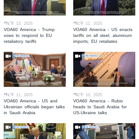
ማርች 13, 2025
ማርች 12, 2025
VOA60 America - Trump
VOA60 America - US enacts
vows to respond to EU
tariffs on all steel, aluminum
retaliatory tariffs
imports; EU retaliates
ማርች 11, 2025
ማርች 10, 2025
VOA60 America - US and
VOA60 America - Rubio
Ukrainian officials began talks
heads to Saudi Arabia for
in Saudi Arabia
US-Ukraine talks