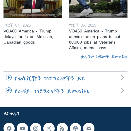
ማርች 07, 2025
ማርች 06, 2025
VOA60 America - Trump
VOA60 America - Trump
delays tariffs on Mexican,
administration plans to cut
Canadian goods
80,000 jobs at Veterans
Affairs, memo says
ሁሉንም ክፍሎች ይመልከቱ
የቴሌቪዥን ፕሮግራሞችን ይዩ
የራዲዮ ፕሮግራሞችን ይመልከቱ
ይከተሉን