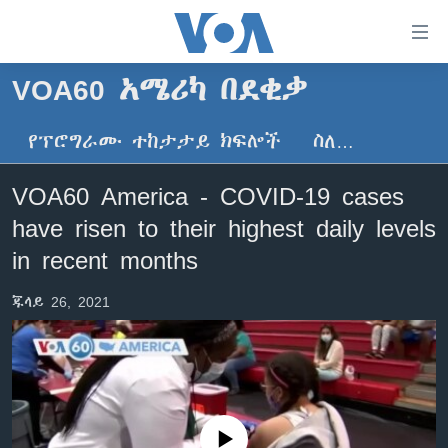
በቀላሉ
የመሥሪያ
ማገናኛዎች
VOA60 አሜሪካ በደቂቃ
ዜና
ወደ
ዋናው
የፕሮግራሙ ተከታታይ ክፍሎች
ስለ…
ኑሮ በጤንነት
ኢትዮጵያ
ይዘት
ጋቢና ቪኦኤ
እለፍ
አፍሪካ
VOA60 America - COVID-19 cases
ወደ
ከምሽቱ ሦስት ሰዓት የአማርኛ ዜና
ዓለምአቀፍ
have risen to their highest daily levels
ዋናው
ቪዲዮ
ይዘት
አሜሪካ
in recent months
እለፍ
የፎቶ መድብሎች
መካከለኛው ምሥራቅ
ወደ
ጁላይ 26, 2021
ክምችት
ዋናው
ይዘት
እለፍ
Learning English
ይከተሉን
No media source currently available