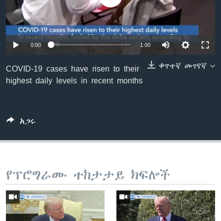
ቋንቋዎች
0:00
1:00
ቀጥተኛ መገናኛ
COVID-19 cases have risen to their
highest daily levels in recent months
አጋሩ
የፕሮግራሙ ተከታታይ ክፍሎች