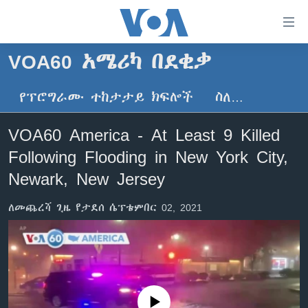
በቀላሉ
የመሥሪያ
ማገናኛዎች
VOA60 አሜሪካ በደቂቃ
ዜና
ወደ
ዋናው
የፕሮግራሙ ተከታታይ ክፍሎች
ስለ…
ኑሮ በጤንነት
ኢትዮጵያ
ይዘት
ጋቢና ቪኦኤ
እለፍ
አፍሪካ
VOA60 America - At Least 9 Killed
ወደ
ከምሽቱ ሦስት ሰዓት የአማርኛ ዜና
ዓለምአቀፍ
Following Flooding in New York City,
ዋናው
ቪዲዮ
ይዘት
አሜሪካ
Newark, New Jersey
እለፍ
የፎቶ መድብሎች
መካከለኛው ምሥራቅ
ወደ
ለመጨረሻ ጊዜ የታደሰ ሴፕቴምበር 02, 2021
ክምችት
ዋናው
ይዘት
እለፍ
Learning English
ይከተሉን
No media source currently available