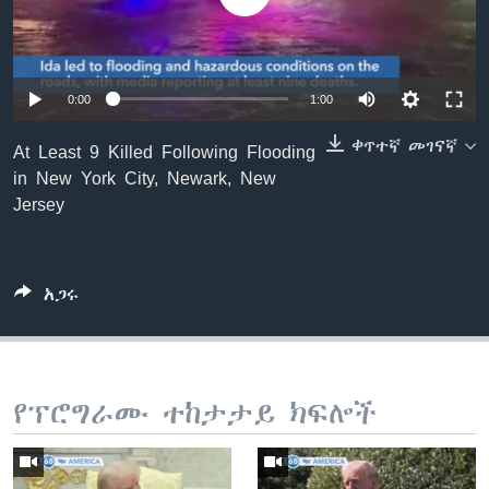
ቋንቋዎች
0:00
1:00
ቀጥተኛ መገናኛ
At Least 9 Killed Following Flooding
in New York City, Newark, New
Jersey
አጋሩ
የፕሮግራሙ ተከታታይ ክፍሎች