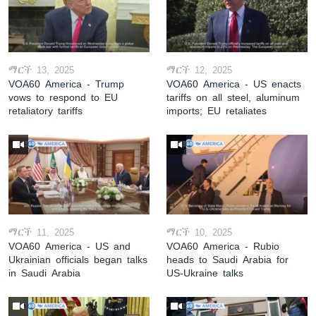
ማርች 13, 2025
ማርች 12, 2025
VOA60 America - Trump
VOA60 America - US enacts
vows to respond to EU
tariffs on all steel, aluminum
retaliatory tariffs
imports; EU retaliates
ማርች 11, 2025
ማርች 10, 2025
VOA60 America - US and
VOA60 America - Rubio
Ukrainian officials began talks
heads to Saudi Arabia for
in Saudi Arabia
US-Ukraine talks