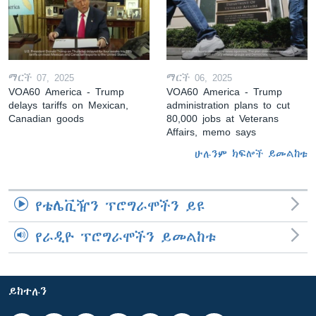
ማርች 07, 2025
ማርች 06, 2025
VOA60 America - Trump
VOA60 America - Trump
delays tariffs on Mexican,
administration plans to cut
Canadian goods
80,000 jobs at Veterans
Affairs, memo says
ሁሉንም ክፍሎች ይመልከቱ
የቴሌቪዥን ፕሮግራሞችን ይዩ
የራዲዮ ፕሮግራሞችን ይመልከቱ
ይከተሉን