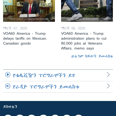
ማርች 07, 2025
ማርች 06, 2025
VOA60 America - Trump
VOA60 America - Trump
delays tariffs on Mexican,
administration plans to cut
Canadian goods
80,000 jobs at Veterans
Affairs, memo says
ሁሉንም ክፍሎች ይመልከቱ
የቴሌቪዥን ፕሮግራሞችን ይዩ
የራዲዮ ፕሮግራሞችን ይመልከቱ
ይከተሉን