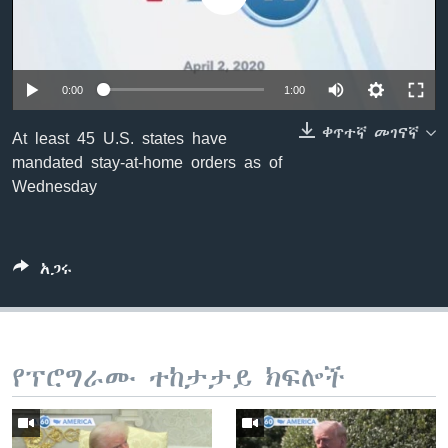
ቋንቋዎች
0:00
1:00
ቀጥተኛ መገናኛ
At least 45 U.S. states have
mandated stay-at-home orders as of
Wednesday
አጋሩ
የፕሮግራሙ ተከታታይ ክፍሎች