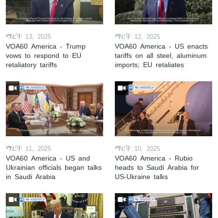
ማርች 13, 2025
ማርች 12, 2025
VOA60 America - Trump
VOA60 America - US enacts
vows to respond to EU
tariffs on all steel, aluminum
retaliatory tariffs
imports; EU retaliates
ማርች 11, 2025
ማርች 10, 2025
VOA60 America - US and
VOA60 America - Rubio
Ukrainian officials began talks
heads to Saudi Arabia for
in Saudi Arabia
US-Ukraine talks