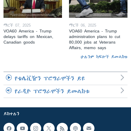
ማርች 07, 2025
ማርች 06, 2025
VOA60 America - Trump
VOA60 America - Trump
delays tariffs on Mexican,
administration plans to cut
Canadian goods
80,000 jobs at Veterans
Affairs, memo says
ሁሉንም ክፍሎች ይመልከቱ
የቴሌቪዥን ፕሮግራሞችን ይዩ
የራዲዮ ፕሮግራሞችን ይመልከቱ
ይከተሉን