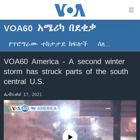
በቀላሉ
የመሥሪያ
ማገናኛዎች
VOA60 አሜሪካ በደቂቃ
ዜና
ወደ
ዋናው
የፕሮግራሙ ተከታታይ ክፍሎች
ስለ…
ኑሮ በጤንነት
ኢትዮጵያ
ይዘት
ጋቢና ቪኦኤ
እለፍ
አፍሪካ
VOA60 America - A second winter
ወደ
ከምሽቱ ሦስት ሰዓት የአማርኛ ዜና
ዓለምአቀፍ
storm has struck parts of the south
ዋናው
ቪዲዮ
ይዘት
አሜሪካ
central U.S.
እለፍ
የፎቶ መድብሎች
መካከለኛው ምሥራቅ
ወደ
ፌብሩወሪ 17, 2021
ክምችት
ዋናው
ይዘት
እለፍ
Learning English
ይከተሉን
No media source currently available