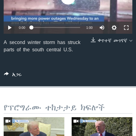
ቋንቋዎች
0:00
1:00
ቀጥተኛ መገናኛ
A second winter storm has struck
parts of the south central U.S.
አጋሩ
የፕሮግራሙ ተከታታይ ክፍሎች