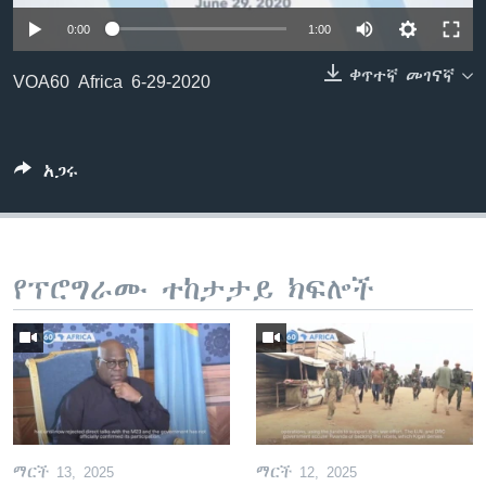
0:00
1:00
ቀጥተኛ መገናኛ
ቋንቋዎች
VOA60 Africa 6-29-2020
አጋሩ
የፕሮግራሙ ተከታታይ ክፍሎች
ማርች 13, 2025
ማርች 12, 2025