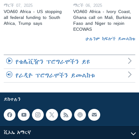
ማርች 07, 2025
ማርች 06, 2025
VOA60 Africa - US stopping
VOA60 Africa - Ivory Coast,
all federal funding to South
Ghana call on Mali, Burkina
Africa, Trump says
Faso and Niger to rejoin
ECOWAS
ሁሉንም ክፍሎች ይመልከቱ
የቴሌቪዥን ፕሮግራሞችን ይዩ
የራዲዮ ፕሮግራሞችን ይመልከቱ
ይከተሉን
ቪኦኤ አማርኛ