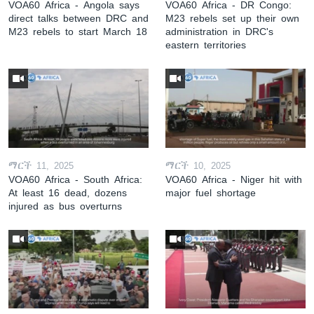
VOA60 Africa - Angola says
VOA60 Africa - DR Congo:
direct talks between DRC and
M23 rebels set up their own
M23 rebels to start March 18
administration in DRC's
eastern territories
ማርች 11, 2025
ማርች 10, 2025
VOA60 Africa - South Africa:
VOA60 Africa - Niger hit with
At least 16 dead, dozens
major fuel shortage
injured as bus overturns