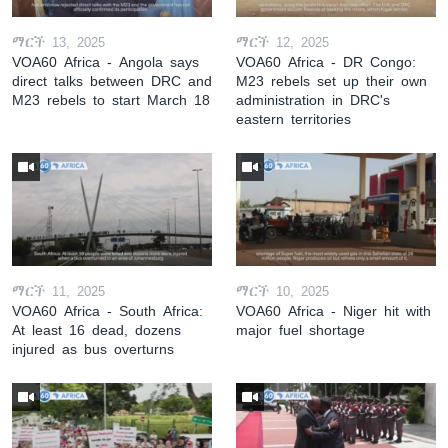
ማርች 13, 2025
ማርች 12, 2025
VOA60 Africa - Angola says
VOA60 Africa - DR Congo:
direct talks between DRC and
M23 rebels set up their own
M23 rebels to start March 18
administration in DRC's
eastern territories
ማርች 11, 2025
ማርች 10, 2025
VOA60 Africa - South Africa:
VOA60 Africa - Niger hit with
At least 16 dead, dozens
major fuel shortage
injured as bus overturns