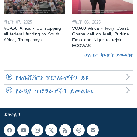
ማርች 07, 2025
ማርች 06, 2025
VOA60 Africa - US stopping
VOA60 Africa - Ivory Coast,
all federal funding to South
Ghana call on Mali, Burkina
Africa, Trump says
Faso and Niger to rejoin
ECOWAS
ሁሉንም ክፍሎች ይመልከቱ
የቴሌቪዥን ፕሮግራሞችን ይዩ
የራዲዮ ፕሮግራሞችን ይመልከቱ
ይከተሉን