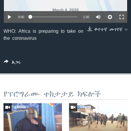
0:00
1:00
ቋንቋዎች
ቀጥተኛ መገናኛ
WHO: Africa is preparing to take on
the coronavirus
አጋሩ
የፕሮግራሙ ተከታታይ ክፍሎች