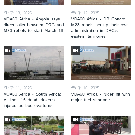
ማርች 13, 2025
ማርች 12, 2025
VOA60 Africa - Angola says
VOA60 Africa - DR Congo:
direct talks between DRC and
M23 rebels set up their own
M23 rebels to start March 18
administration in DRC's
eastern territories
ማርች 11, 2025
ማርች 10, 2025
VOA60 Africa - South Africa:
VOA60 Africa - Niger hit with
At least 16 dead, dozens
major fuel shortage
injured as bus overturns