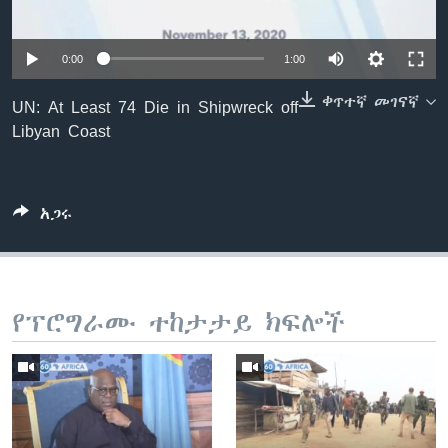
0:00
1:00
ቋንቋዎች
ቀጥተኛ መገናኛ
UN: At Least 74 Die in Shipwreck off
Libyan Coast
አጋሩ
የፕሮግራሙ ተከታታይ ክፍሎች