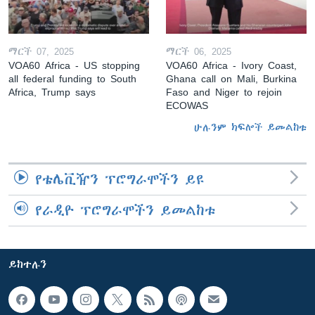
ማርች 07, 2025
ማርች 06, 2025
VOA60 Africa - US stopping
VOA60 Africa - Ivory Coast,
all federal funding to South
Ghana call on Mali, Burkina
Africa, Trump says
Faso and Niger to rejoin
ECOWAS
ሁሉንም ክፍሎች ይመልከቱ
የቴሌቪዥን ፕሮግራሞችን ይዩ
የራዲዮ ፕሮግራሞችን ይመልከቱ
ይከተሉን