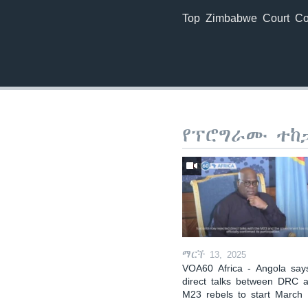
Top Zimbabwe Court Con
የፕሮግራሙ ተከ
ማርች 13, 2025
VOA60 Africa - Angola say
direct talks between DRC 
M23 rebels to start March