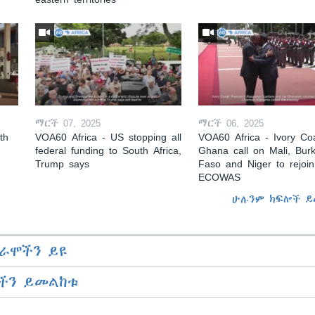
ማርች 07, 2025
ማርች 06, 2025
th
VOA60 Africa - US stopping all
VOA60 Africa - Ivory Coa
federal funding to South Africa,
Ghana call on Mali, Burk
Trump says
Faso and Niger to rejoin
ECOWAS
ሁሉንም ክፍሎች ይ
ራሞችን ይዩ
ችን ይመልከቱ