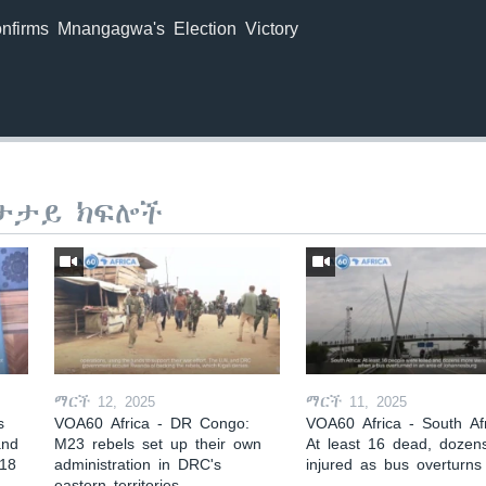
firms Mnangagwa's Election Victory
ታታይ ክፍሎች
ማርች 12, 2025
ማርች 11, 2025
s
VOA60 Africa - DR Congo:
VOA60 Africa - South Afr
and
M23 rebels set up their own
At least 16 dead, dozen
 18
administration in DRC's
injured as bus overturns
eastern territories