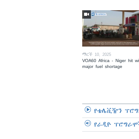
ማርች 10, 2025
VOA60 Africa - Niger hit wi
major fuel shortage
የቴሌቪዥን ፕሮግ
የራዲዮ ፕሮግራሞ