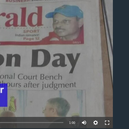
able
1:00