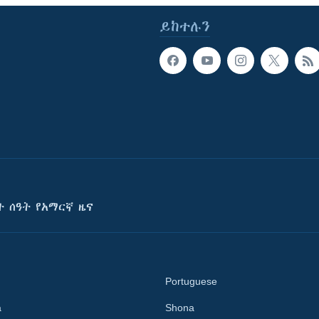
ይከተሉን
ት ሰዓት የአማርኛ ዜና
Portuguese
a
Shona