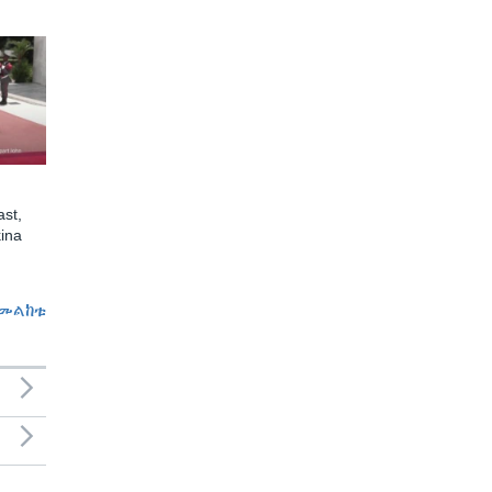
st,
ina
መልከቱ