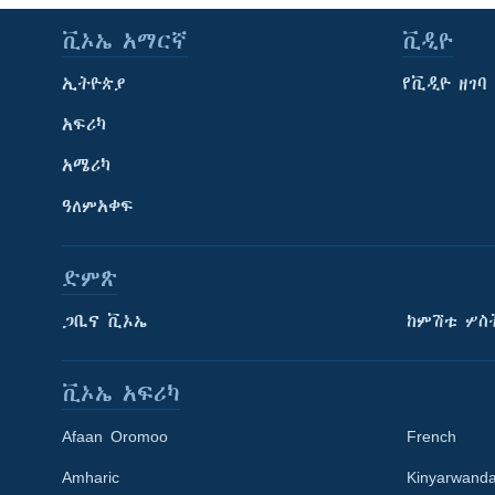
ቪኦኤ አማርኛ
ቪዲዮ
ኢትዮጵያ
የቪዲዮ ዘገባ
አፍሪካ
አሜሪካ
ዓለምአቀፍ
ድምጽ
ጋቢና ቪኦኤ
ከምሽቱ ሦስ
ቪኦኤ አፍሪካ
Afaan Oromoo
French
Amharic
Kinyarwand