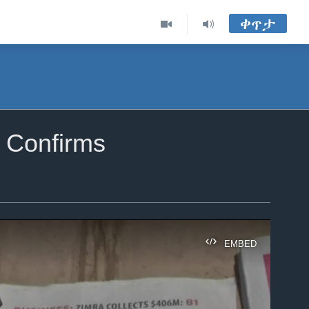
ቀጥታ
 Confirms
EMBED