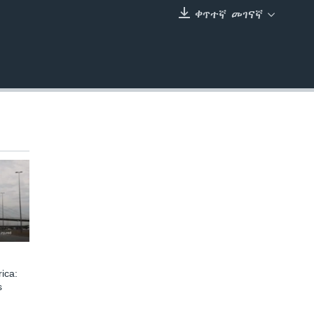
ቀጥተኛ መገናኛ
EMBED
ica:
s