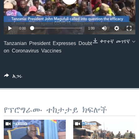
ቋንቋዎች
0:00
1:00
ቀጥተኛ መገናኛ
Tanzanian President Expresses Doubt
on Coronavirus Vaccines
አጋሩ
የፕሮግራሙ ተከታታይ ክፍሎች