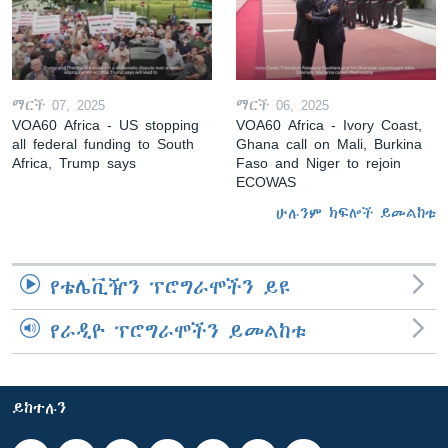
ማርች 07, 2025
ማርች 06, 2025
VOA60 Africa - US stopping
VOA60 Africa - Ivory Coast,
all federal funding to South
Ghana call on Mali, Burkina
Africa, Trump says
Faso and Niger to rejoin
ECOWAS
ሁሉንም ክፍሎች ይመልከቱ
የቴሌቪዥን ፕሮግራሞችን ይዩ
የራዲዮ ፕሮግራሞችን ይመልከቱ
ይከተሉን