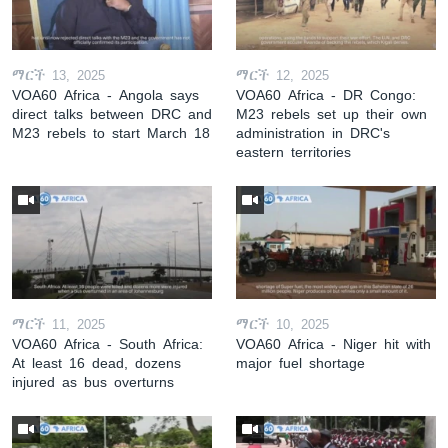
ማርች 13, 2025
ማርች 12, 2025
VOA60 Africa - Angola says
VOA60 Africa - DR Congo:
direct talks between DRC and
M23 rebels set up their own
M23 rebels to start March 18
administration in DRC's
eastern territories
ማርች 11, 2025
ማርች 10, 2025
VOA60 Africa - South Africa:
VOA60 Africa - Niger hit with
At least 16 dead, dozens
major fuel shortage
injured as bus overturns