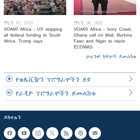
ማርች 07, 2025
ማርች 06, 2025
VOA60 Africa - US stopping
VOA60 Africa - Ivory Coast,
all federal funding to South
Ghana call on Mali, Burkina
Africa, Trump says
Faso and Niger to rejoin
ECOWAS
ሁሉንም ክፍሎች ይመልከቱ
የቴሌቪዥን ፕሮግራሞችን ይዩ
የራዲዮ ፕሮግራሞችን ይመልከቱ
ይከተሉን