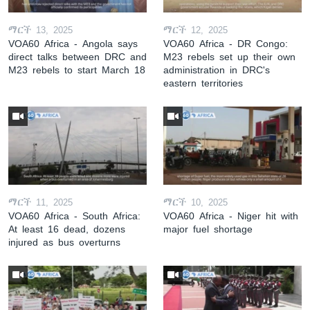
ማርች 13, 2025
ማርች 12, 2025
VOA60 Africa - Angola says
VOA60 Africa - DR Congo:
direct talks between DRC and
M23 rebels set up their own
M23 rebels to start March 18
administration in DRC's
eastern territories
ማርች 11, 2025
ማርች 10, 2025
VOA60 Africa - South Africa:
VOA60 Africa - Niger hit with
At least 16 dead, dozens
major fuel shortage
injured as bus overturns