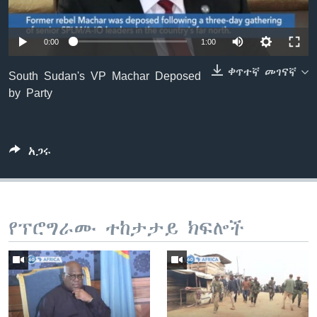
0:00
1:00
ቋንቋዎች
ቀጥተኛ መገናኛ
South Sudan's VP Machar Deposed
by Party
አጋሩ
የፕሮግራሙ ተከታታይ ክፍሎች