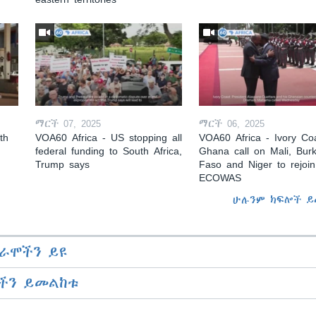
ማርች 07, 2025
ማርች 06, 2025
th
VOA60 Africa - US stopping all
VOA60 Africa - Ivory Coa
federal funding to South Africa,
Ghana call on Mali, Burk
Trump says
Faso and Niger to rejoin
ECOWAS
ሁሉንም ክፍሎች ይ
ራሞችን ይዩ
ችን ይመልከቱ