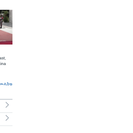
st,
ina
መልከቱ