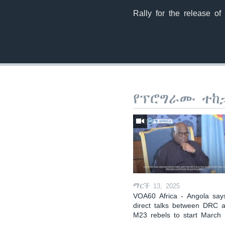
Rally for the release of
የፕሮግራሙ ተከ
ማርች 13, 2025
VOA60 Africa - Angola say
direct talks between DRC 
M23 rebels to start March