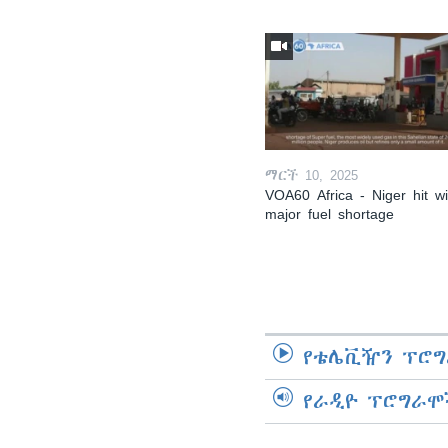
ማርች 10, 2025
VOA60 Africa - Niger hit wi
major fuel shortage
የቴሌቪዥን ፕሮግ
የራዲዮ ፕሮግራሞ