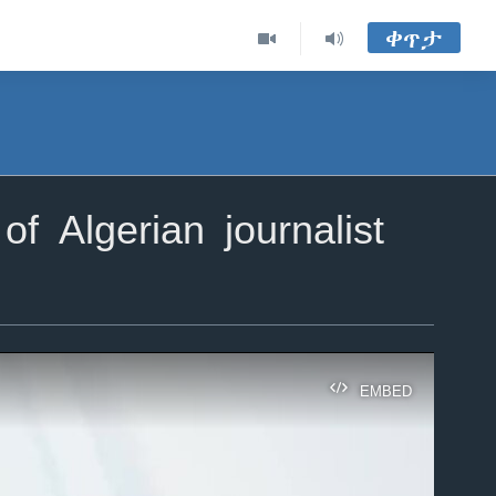
ቀጥታ
f Algerian journalist
EMBED