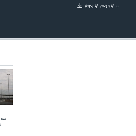
ቀጥተኛ መገናኛ
EMBED
ica:
s