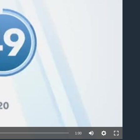
able
1:00