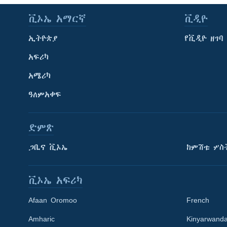
ቪኦኤ አማርኛ
ቪዲዮ
ኢትዮጵያ
የቪዲዮ ዘገባ
አፍሪካ
አሜሪካ
ዓለምአቀፍ
ድምጽ
ጋቢና ቪኦኤ
ከምሽቱ ሦስ
ቪኦኤ አፍሪካ
Afaan Oromoo
French
Amharic
Kinyarwand