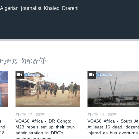
 Algerian journalist Khaled Drareni
ታታይ ክፍሎች
ማርች 12, 2025
ማርች 11, 2025
s
VOA60 Africa - DR Congo:
VOA60 Africa - South Afr
and
M23 rebels set up their own
At least 16 dead, dozen
 18
administration in DRC's
injured as bus overturns
eastern territories