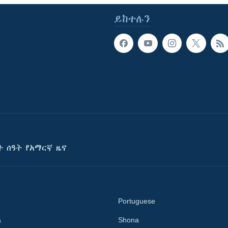
ይከተሉን
ት ሰዓት የአማርኛ ዜና
Portuguese
a
Shona