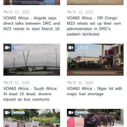
ማርች 13, 2025
ማርች 12, 2025
VOA60 Africa - Angola says
VOA60 Africa - DR Congo:
direct talks between DRC and
M23 rebels set up their own
M23 rebels to start March 18
administration in DRC's
eastern territories
ማርች 11, 2025
ማርች 10, 2025
VOA60 Africa - South Africa:
VOA60 Africa - Niger hit with
At least 16 dead, dozens
major fuel shortage
injured as bus overturns