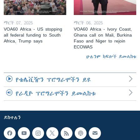
ማርች 07, 2025
ማርች 06, 2025
VOA60 Africa - US stopping
VOA60 Africa - Ivory Coast,
all federal funding to South
Ghana call on Mali, Burkina
Africa, Trump says
Faso and Niger to rejoin
ECOWAS
ሁሉንም ክፍሎች ይመልከቱ
የቴሌቪዥን ፕሮግራሞችን ይዩ
የራዲዮ ፕሮግራሞችን ይመልከቱ
ይከተሉን