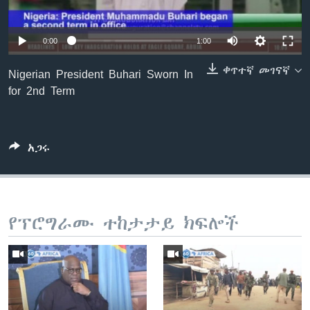
0:00
1:00
ቋንቋዎች
ቀጥተኛ መገናኛ
Nigerian President Buhari Sworn In
for 2nd Term
አጋሩ
የፕሮግራሙ ተከታታይ ክፍሎች