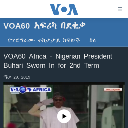
በቀላሉ
የመሥሪያ
ማገናኛዎች
VOA60 አፍሪካ በደቂቃ
ዜና
ወደ
ዋናው
የፕሮግራሙ ተከታታይ ክፍሎች
ስለ…
ኑሮ በጤንነት
ኢትዮጵያ
ይዘት
ጋቢና ቪኦኤ
እለፍ
አፍሪካ
VOA60 Africa - Nigerian President
ወደ
ከምሽቱ ሦስት ሰዓት የአማርኛ ዜና
ዓለምአቀፍ
Buhari Sworn In for 2nd Term
ዋናው
ቪዲዮ
ይዘት
አሜሪካ
ሜይ 29, 2019
እለፍ
የፎቶ መድብሎች
መካከለኛው ምሥራቅ
ወደ
ክምችት
ዋናው
ይዘት
እለፍ
Learning English
No media source currently available
ይከተሉን