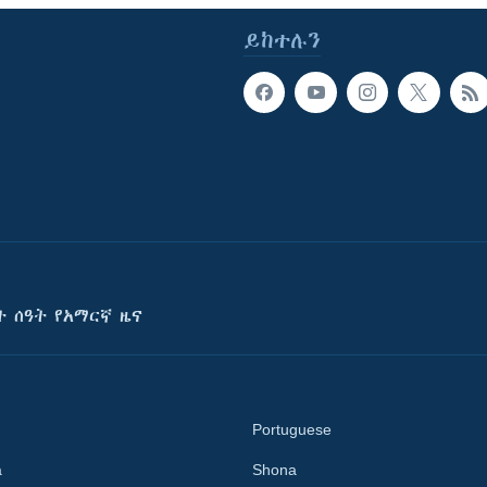
ይከተሉን
ት ሰዓት የአማርኛ ዜና
Portuguese
a
Shona