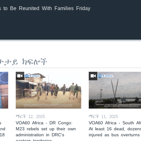
s to Be Reunited With Families Friday
ታታይ ክፍሎች
ማርች 12, 2025
ማርች 11, 2025
s
VOA60 Africa - DR Congo:
VOA60 Africa - South Afr
and
M23 rebels set up their own
At least 16 dead, dozen
 18
administration in DRC's
injured as bus overturns
eastern territories