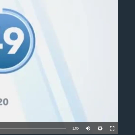
able
1:00