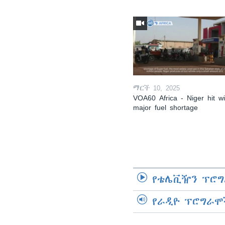
ማርች 10, 2025
VOA60 Africa - Niger hit wi
major fuel shortage
የቴሌቪዥን ፕሮግ
የራዲዮ ፕሮግራሞ