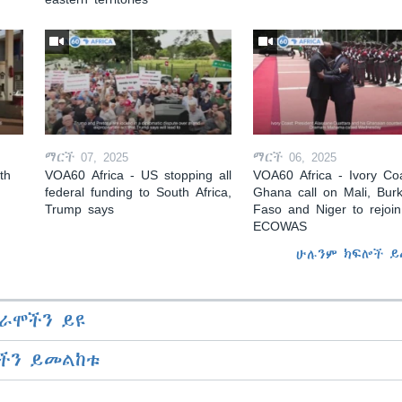
ማርች 07, 2025
ማርች 06, 2025
th
VOA60 Africa - US stopping all
VOA60 Africa - Ivory Coa
federal funding to South Africa,
Ghana call on Mali, Burk
Trump says
Faso and Niger to rejoin
ECOWAS
ሁሉንም ክፍሎች ይ
ራሞችን ይዩ
ችን ይመልከቱ