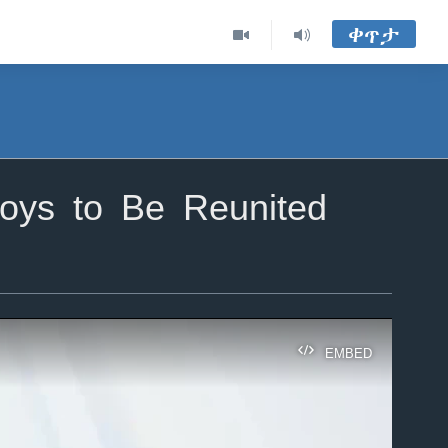
ቀጥታ
Boys to Be Reunited
EMBED