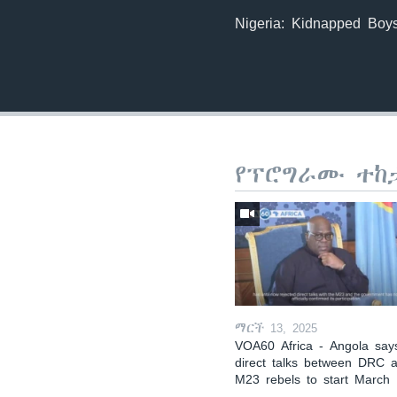
Nigeria: Kidnapped Boy
የፕሮግራሙ ተከ
ማርች 13, 2025
VOA60 Africa - Angola say
direct talks between DRC 
M23 rebels to start March