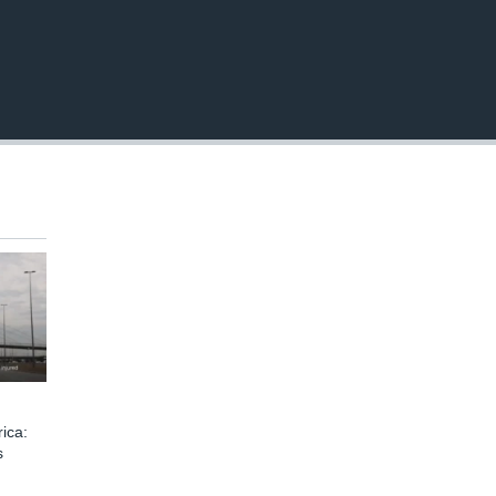
EMBED
ica:
s