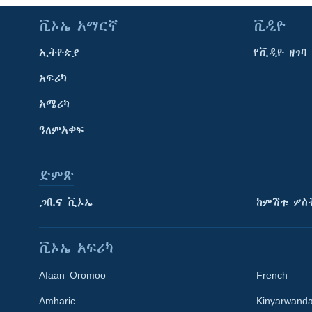
ቪኦኤ አማርኛ
ቪዲዮ
ኢትዮጵያ
የቪዲዮ ዘገባ
አፍሪካ
አሜሪካ
ዓለምአቀፍ
ድምጽ
ጋቢና ቪኦኤ
ከምሽቱ ሦስ
ቪኦኤ አፍሪካ
Afaan Oromoo
French
Amharic
Kinyarwand