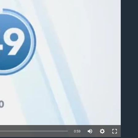
able
0:59