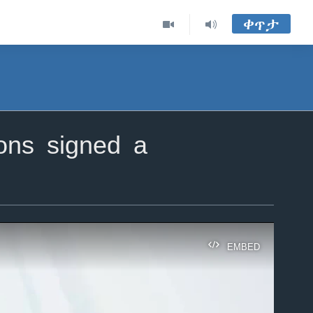
ቀጥታ
ions signed a
EMBED