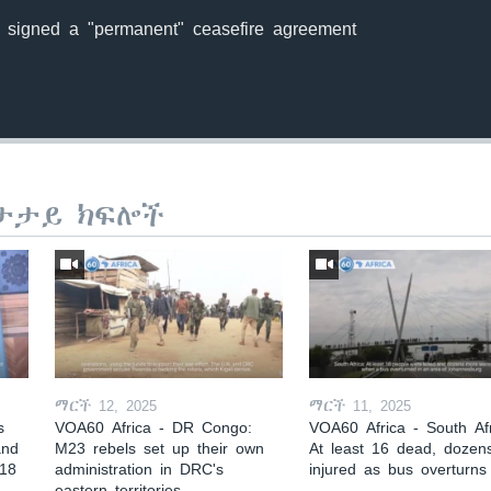
ns signed a "permanent" ceasefire agreement
ታታይ ክፍሎች
ማርች 12, 2025
ማርች 11, 2025
s
VOA60 Africa - DR Congo:
VOA60 Africa - South Afr
and
M23 rebels set up their own
At least 16 dead, dozen
 18
administration in DRC's
injured as bus overturns
eastern territories