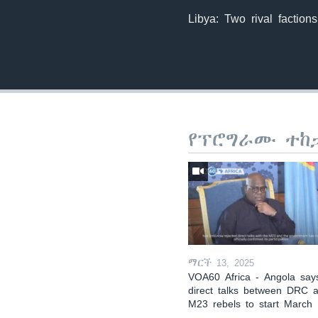
Libya: Two rival factio
የፕሮግራሙ ተከ
ማርች 13, 2025
VOA60 Africa - Angola say
direct talks between DRC 
M23 rebels to start March