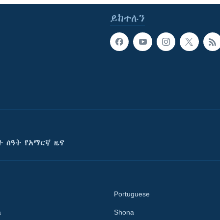
ይከተሉን
ት ሰዓት የአማርኛ ዜና
Portuguese
a
Shona