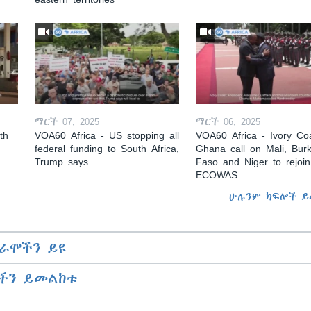
ማርች 07, 2025
ማርች 06, 2025
th
VOA60 Africa - US stopping all
VOA60 Africa - Ivory Coa
federal funding to South Africa,
Ghana call on Mali, Burk
Trump says
Faso and Niger to rejoin
ECOWAS
ሁሉንም ክፍሎች ይ
ራሞችን ይዩ
ችን ይመልከቱ