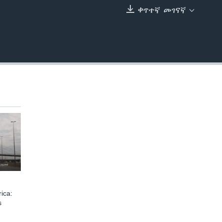
ቀጥተኛ መገናኛ
EMBED
ica:
s