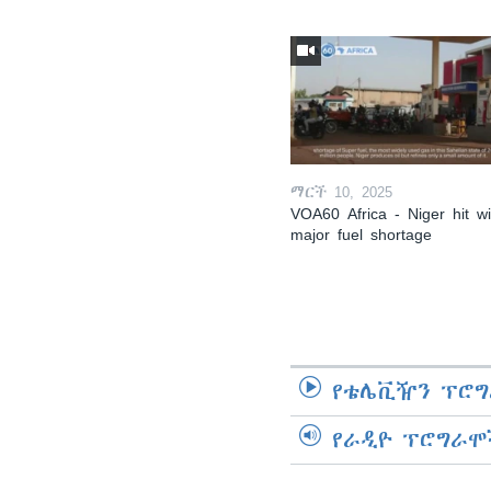
ማርች 10, 2025
VOA60 Africa - Niger hit wi
major fuel shortage
የቴሌቪዥን ፕሮግ
የራዲዮ ፕሮግራሞ