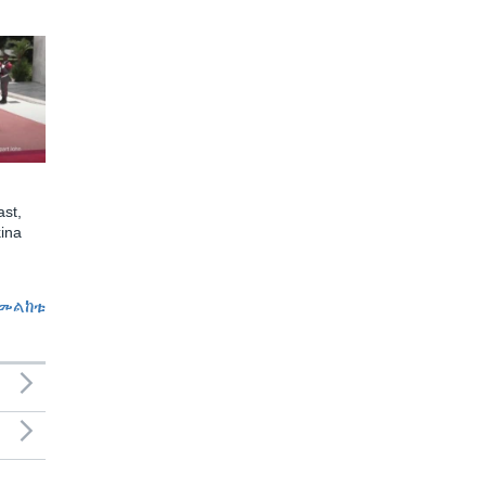
st,
ina
መልከቱ