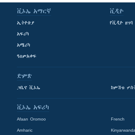
ቪኦኤ አማርኛ
ቪዲዮ
ኢትዮጵያ
የቪዲዮ ዘገባ
አፍሪካ
አሜሪካ
ዓለምአቀፍ
ድምጽ
ጋቢና ቪኦኤ
ከምሽቱ ሦስ
ቪኦኤ አፍሪካ
Afaan Oromoo
French
Amharic
Kinyarwand