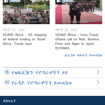
ማርች 07, 2025
ማርች 06, 2025
VOA60 Africa - US stopping
VOA60 Africa - Ivory Coast,
all federal funding to South
Ghana call on Mali, Burkina
Africa, Trump says
Faso and Niger to rejoin
ECOWAS
ሁሉንም ክፍሎች ይመልከቱ
የቴሌቪዥን ፕሮግራሞችን ይዩ
የራዲዮ ፕሮግራሞችን ይመልከቱ
ይከተሉን