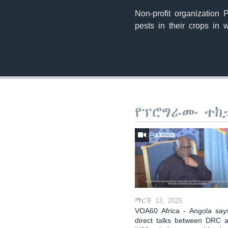
Non-profit organization 
pests in their crops in 
የፕሮግራሙ ተከ
ማርች 13, 2025
VOA60 Africa - Angola say
direct talks between DRC 