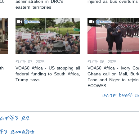
 18
administration in DRC's
injured as bus overturns
eastern territories
ማርች 07, 2025
ማርች 06, 2025
th
VOA60 Africa - US stopping all
VOA60 Africa - Ivory Coa
federal funding to South Africa,
Ghana call on Mali, Burk
Trump says
Faso and Niger to rejoin
ECOWAS
ሁሉንም ክፍሎች ይ
ራሞችን ይዩ
ችን ይመልከቱ