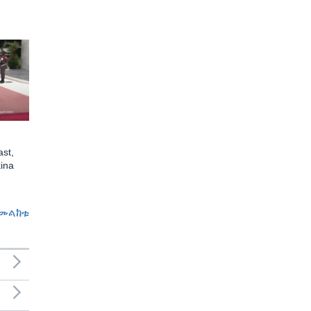
st,
ina
መልከቱ