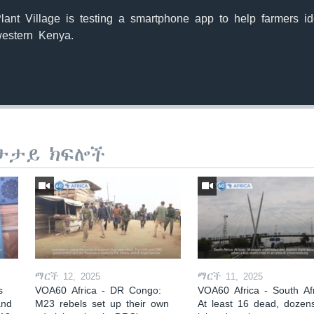
Plant Village is testing a smartphone app to help farmers i
western Kenya.
ታታይ ክፍሎች
Auto
240p
360p
720p
1080p
ማርች 12, 2025
ማርች 11, 2025
s
VOA60 Africa - DR Congo:
VOA60 Africa - South Afr
and
M23 rebels set up their own
At least 16 dead, dozen