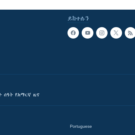
ይከተሉን
ት ሰዓት የአማርኛ ዜና
Portuguese