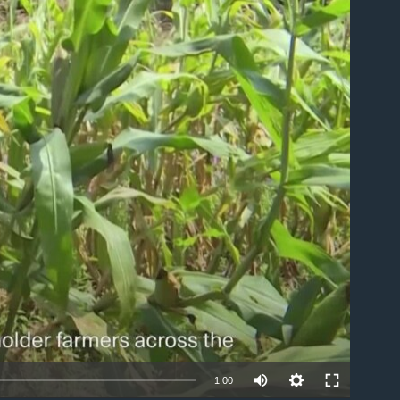
able
Auto
1:00