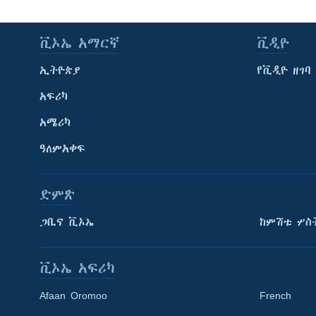
ቪኦኤ አማርኛ
ቪዲዮ
ኢትዮጵያ
የቪዲዮ ዘገባ
አፍሪካ
አሜሪካ
ዓለምአቀፍ
ድምጽ
ጋቢና ቪኦኤ
ከምሽቱ ሦስ
ቪኦኤ አፍሪካ
Afaan Oromoo
French