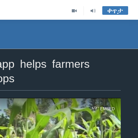
ቀጥታ
pp helps farmers
ops
EMBED