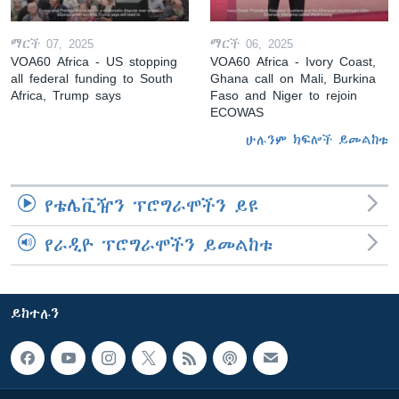
ማርች 07, 2025
ማርች 06, 2025
VOA60 Africa - US stopping
VOA60 Africa - Ivory Coast,
all federal funding to South
Ghana call on Mali, Burkina
Africa, Trump says
Faso and Niger to rejoin
ECOWAS
ሁሉንም ክፍሎች ይመልከቱ
የቴሌቪዥን ፕሮግራሞችን ይዩ
የራዲዮ ፕሮግራሞችን ይመልከቱ
ይከተሉን