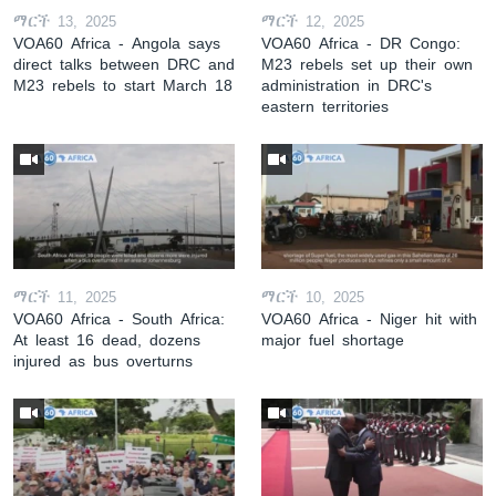
ማርች 13, 2025
ማርች 12, 2025
VOA60 Africa - Angola says
VOA60 Africa - DR Congo:
direct talks between DRC and
M23 rebels set up their own
M23 rebels to start March 18
administration in DRC's
eastern territories
ማርች 11, 2025
ማርች 10, 2025
VOA60 Africa - South Africa:
VOA60 Africa - Niger hit with
At least 16 dead, dozens
major fuel shortage
injured as bus overturns