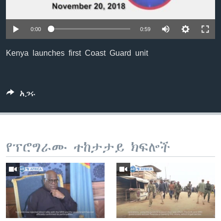
0:00
0:59
ቋንቋዎች
Kenya launches first Coast Guard unit
አጋሩ
የፕሮግራሙ ተከታታይ ክፍሎች