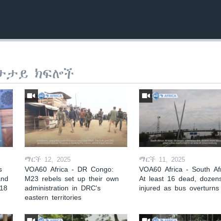
ታታይ ክፍሎች
ማርች 12, 2025
ማርች 11, 2025
s
VOA60 Africa - DR Congo:
VOA60 Africa - South Afr
and
M23 rebels set up their own
At least 16 dead, dozen
 18
administration in DRC's
injured as bus overturns
eastern territories