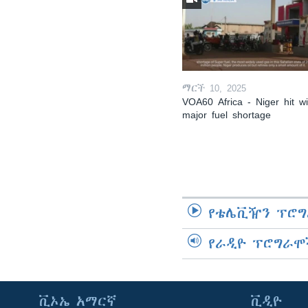
ማርች 10, 2025
VOA60 Africa - Niger hit wi
major fuel shortage
የቴሌቪዥን ፕሮግ
የራዲዮ ፕሮግራሞ
ቪኦኤ አማርኛ
ቪዲዮ