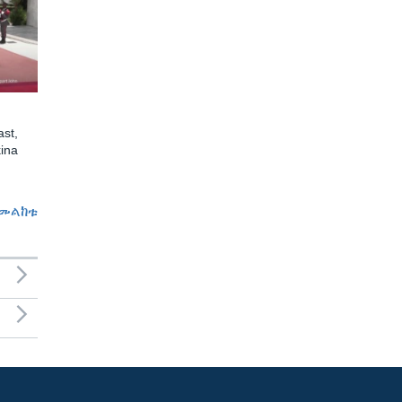
st,
ina
መልከቱ