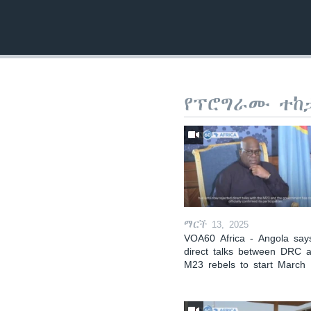
የፕሮግራሙ ተከ
ማርች 13, 2025
VOA60 Africa - Angola say
direct talks between DRC 
M23 rebels to start March