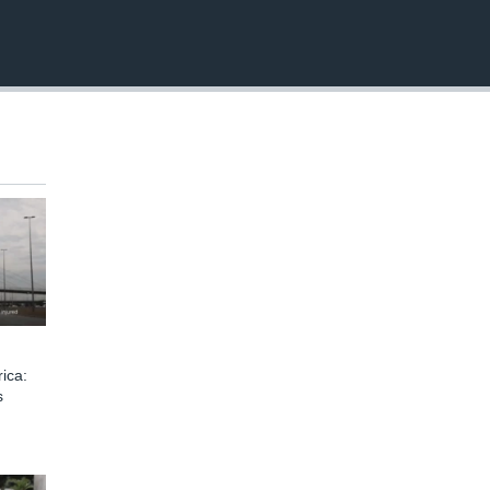
ica:
s