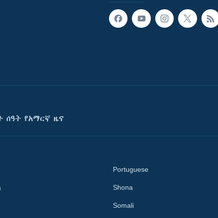
ት ሰዓት የአማርኛ ዜና
Portuguese
a
Shona
Somali