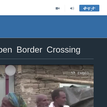
ቀጥታ
open Border Crossing
EMBED