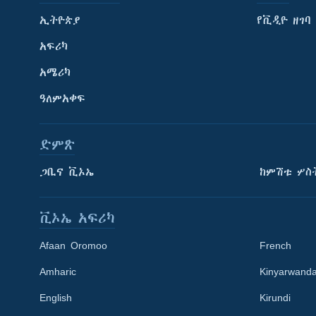
ኢትዮጵያ
የቪዲዮ ዘገባ
አፍሪካ
አሜሪካ
ዓለምአቀፍ
ድምጽ
ጋቢና ቪኦኤ
ከምሽቱ ሦስ
ቪኦኤ አፍሪካ
Afaan Oromoo
French
Amharic
Kinyarwand
English
Kirundi
Learning English