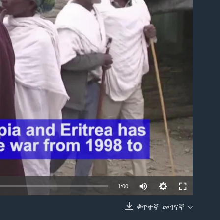
able
1:00
ቀጥተኛ መገናኛ
EMBED