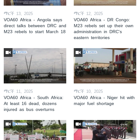
ማርች 13, 2025
ማርች 12, 2025
VOA60 Africa - Angola says
VOA60 Africa - DR Congo:
direct talks between DRC and
M23 rebels set up their own
M23 rebels to start March 18
administration in DRC's
eastern territories
ማርች 11, 2025
ማርች 10, 2025
VOA60 Africa - South Africa:
VOA60 Africa - Niger hit with
At least 16 dead, dozens
major fuel shortage
injured as bus overturns