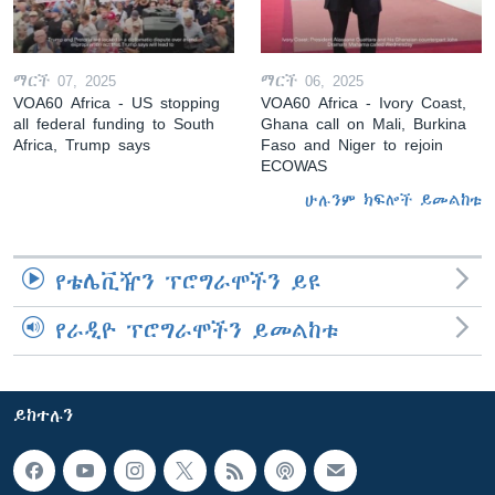
ማርች 07, 2025
ማርች 06, 2025
VOA60 Africa - US stopping
VOA60 Africa - Ivory Coast,
all federal funding to South
Ghana call on Mali, Burkina
Africa, Trump says
Faso and Niger to rejoin
ECOWAS
ሁሉንም ክፍሎች ይመልከቱ
የቴሌቪዥን ፕሮግራሞችን ይዩ
የራዲዮ ፕሮግራሞችን ይመልከቱ
ይከተሉን