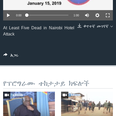
0:00
1:00
ቋንቋዎች
ቀጥተኛ መገናኛ
At Least Five Dead in Nairobi Hotel
Attack
አጋሩ
የፕሮግራሙ ተከታታይ ክፍሎች