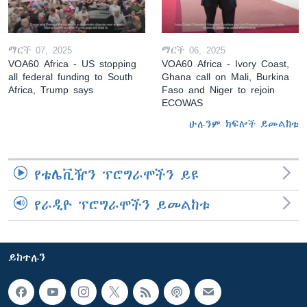
ማርች 07, 2025
ማርች 06, 2025
VOA60 Africa - US stopping
VOA60 Africa - Ivory Coast,
all federal funding to South
Ghana call on Mali, Burkina
Africa, Trump says
Faso and Niger to rejoin
ECOWAS
ሁሉንም ክፍሎች ይመልከቱ
የቴሌቪዥን ፕሮግራሞችን ይዩ
የራዲዮ ፕሮግራሞችን ይመልከቱ
ይከተሉን