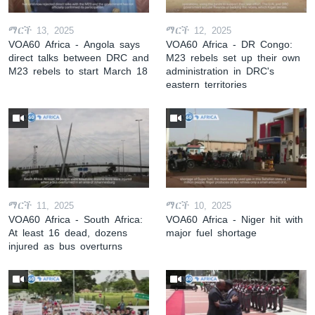
ማርች 13, 2025
ማርች 12, 2025
VOA60 Africa - Angola says
VOA60 Africa - DR Congo:
direct talks between DRC and
M23 rebels set up their own
M23 rebels to start March 18
administration in DRC's
eastern territories
ማርች 11, 2025
ማርች 10, 2025
VOA60 Africa - South Africa:
VOA60 Africa - Niger hit with
At least 16 dead, dozens
major fuel shortage
injured as bus overturns