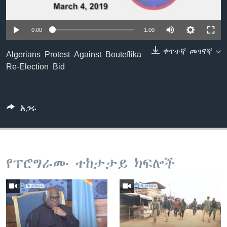
0:00
1:00
ቋንቋዎች
ቀጥተኛ መገናኛ
Algerians Protest Against Bouteflika
Re-Election Bid
አጋሩ
የፕሮግራሙ ተከታታይ ክፍሎች