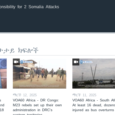
sibility for 2 Somalia Attacks
ታታይ ክፍሎች
ማርች 12, 2025
ማርች 11, 2025
s
VOA60 Africa - DR Congo:
VOA60 Africa - South Afr
and
M23 rebels set up their own
At least 16 dead, dozen
 18
administration in DRC's
injured as bus overturns
eastern territories