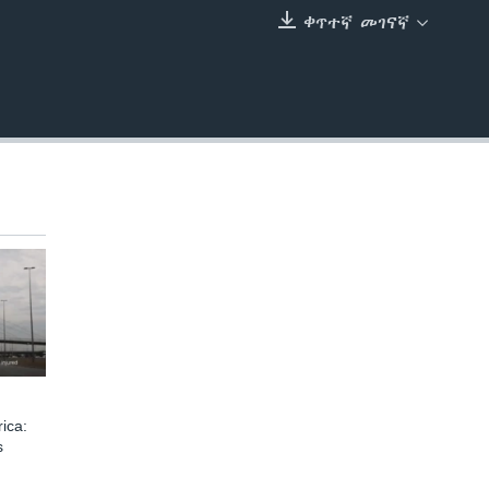
ቀጥተኛ መገናኛ
EMBED
ica:
s