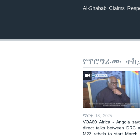
Al-Shabab Claims Respon
የፕሮግራሙ ተከ
ማርች 13, 2025
VOA60 Africa - Angola say
direct talks between DRC 
M23 rebels to start March