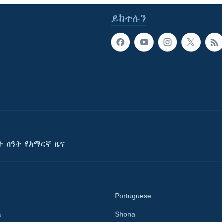
ይከተሉን
ት ሰዓት የአማርኛ ዜና
Portuguese
a
Shona