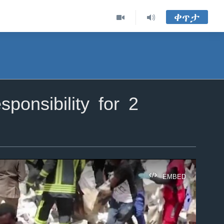
ቀጥታ
onsibility for 2
EMBED