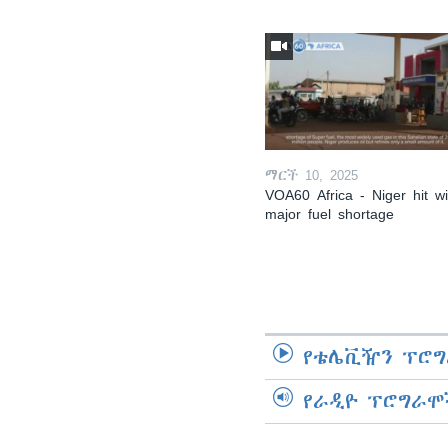
ማርች 10, 2025
VOA60 Africa - Niger hit wi
major fuel shortage
የቴሌቪዥን ፕሮግ
የራዲዮ ፕሮግራሞ