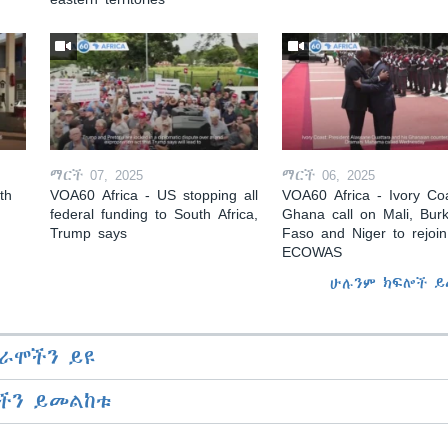
ማርች 07, 2025
ማርች 06, 2025
th
VOA60 Africa - US stopping all
VOA60 Africa - Ivory Coa
federal funding to South Africa,
Ghana call on Mali, Burk
Trump says
Faso and Niger to rejoin
ECOWAS
ሁሉንም ክፍሎች ይ
ራሞችን ይዩ
ችን ይመልከቱ