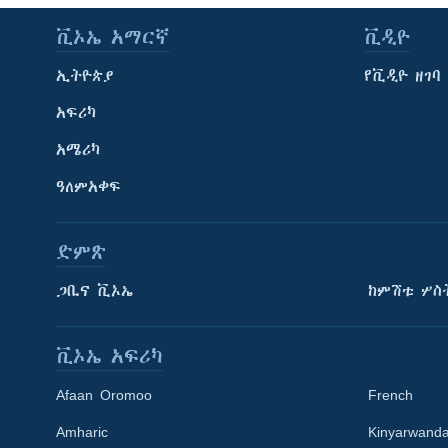
ቪኦኤ አማርኛ
ቪዲዮ
ኢትዮጵያ
የቪዲዮ ዘገባ
አፍሪካ
አሜሪካ
ዓለምአቀፍ
ድምጽ
ጋቢና ቪኦኤ
ከምሽቱ ሦስ
ቪኦኤ አፍሪካ
Afaan Oromoo
French
Amharic
Kinyarwand