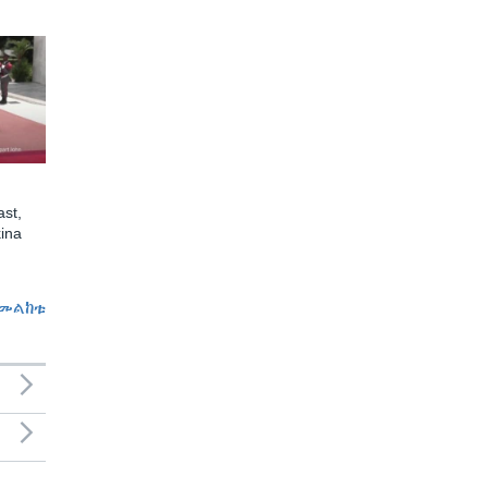
st,
ina
መልከቱ