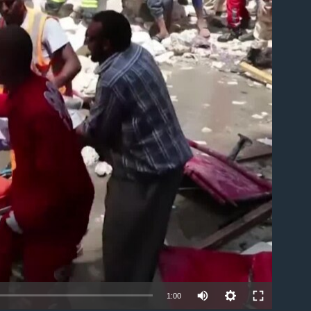
able
1:00