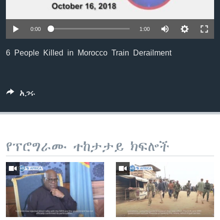
0:00
1:00
ቋንቋዎች
6 People Killed in Morocco Train Derailment
አጋሩ
የፕሮግራሙ ተከታታይ ክፍሎች