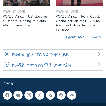
ማርች 07, 2025
ማርች 06, 2025
VOA60 Africa - US stopping
VOA60 Africa - Ivory Coast,
all federal funding to South
Ghana call on Mali, Burkina
Africa, Trump says
Faso and Niger to rejoin
ECOWAS
ሁሉንም ክፍሎች ይመልከቱ
የቴሌቪዥን ፕሮግራሞችን ይዩ
የራዲዮ ፕሮግራሞችን ይመልከቱ
ይከተሉን