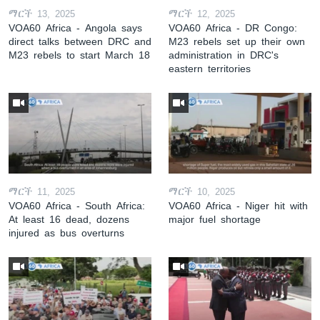
ማርች 13, 2025
ማርች 12, 2025
VOA60 Africa - Angola says
VOA60 Africa - DR Congo:
direct talks between DRC and
M23 rebels set up their own
M23 rebels to start March 18
administration in DRC's
eastern territories
ማርች 11, 2025
ማርች 10, 2025
VOA60 Africa - South Africa:
VOA60 Africa - Niger hit with
At least 16 dead, dozens
major fuel shortage
injured as bus overturns