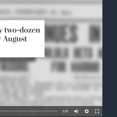
able
0:59