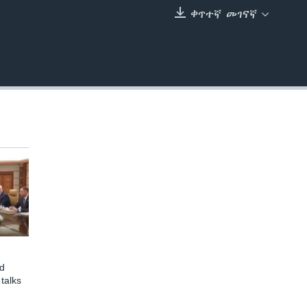
ቀጥተኛ መገናኛ
EMBED
d
talks