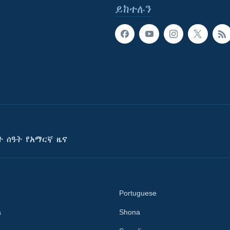
ይከተሉን
ት ሰዓት የአማርኛ ዜና
Portuguese
a
Shona