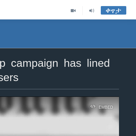
ቀጥታ
p campaign has lined
sers
EMBED