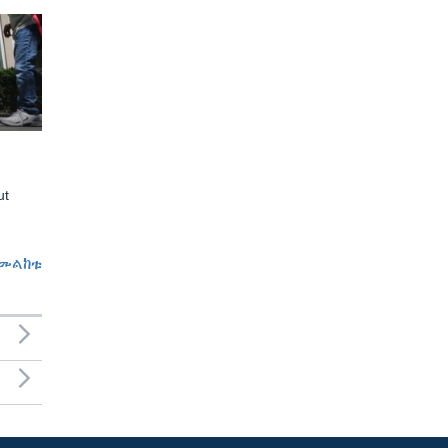
ut
መልከቱ