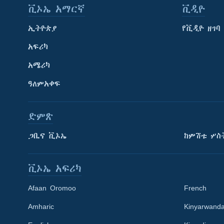
ቪኦኤ አማርኛ
ቪዲዮ
ኢትዮጵያ
የቪዲዮ ዘገባ
አፍሪካ
አሜሪካ
ዓለምአቀፍ
ድምጽ
ጋቢና ቪኦኤ
ከምሽቱ ሦስ
ቪኦኤ አፍሪካ
Afaan Oromoo
French
Amharic
Kinyarwand