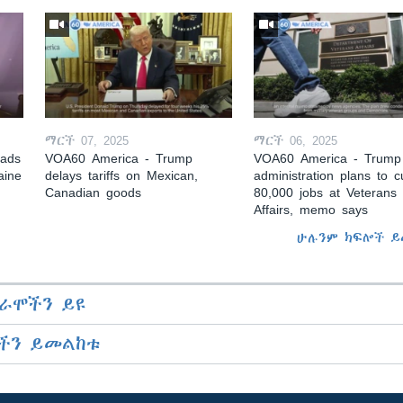
ማርች 07, 2025
ማርች 06, 2025
eads
VOA60 America - Trump
VOA60 America - Trump
aine
delays tariffs on Mexican,
administration plans to c
Canadian goods
80,000 jobs at Veterans
Affairs, memo says
ሁሉንም ክፍሎች ይ
ራሞችን ይዩ
ችን ይመልከቱ