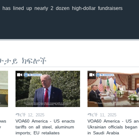
as lined up nearly 2 dozen high-dollar fundraisers
ታታይ ክፍሎች
ማርች 12, 2025
ማርች 11, 2025
ows
VOA60 America - US enacts
VOA60 America - US an
y
tariffs on all steel, aluminum
Ukrainian officials began 
imports; EU retaliates
in Saudi Arabia