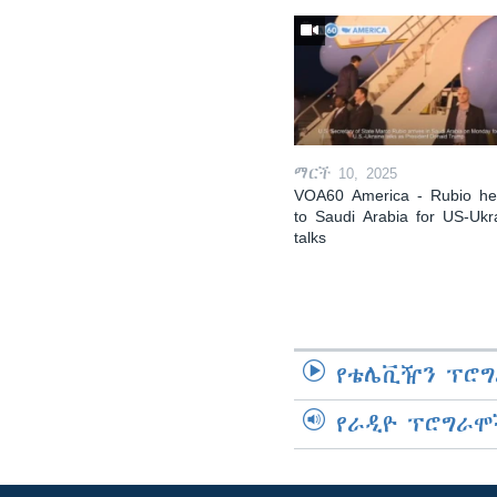
ማርች 10, 2025
VOA60 America - Rubio h
to Saudi Arabia for US-Ukr
talks
የቴሌቪዥን ፕሮግ
የራዲዮ ፕሮግራሞ