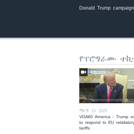
Donald Trump campaign h
የፕሮግራሙ ተከ
ማርች 13, 2025
VOA60 America - Trump v
to respond to EU retaliator
tariffs