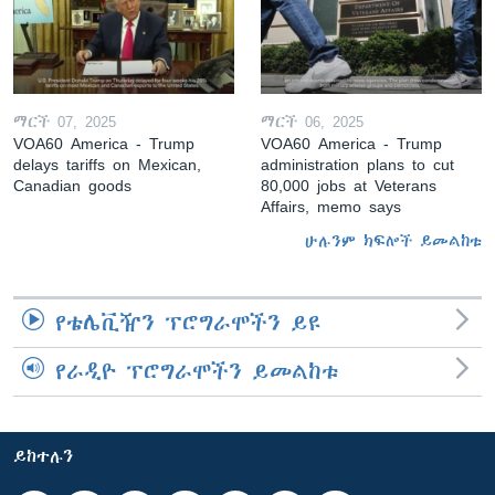
ማርች 07, 2025
ማርች 06, 2025
VOA60 America - Trump
VOA60 America - Trump
delays tariffs on Mexican,
administration plans to cut
Canadian goods
80,000 jobs at Veterans
Affairs, memo says
ሁሉንም ክፍሎች ይመልከቱ
የቴሌቪዥን ፕሮግራሞችን ይዩ
የራዲዮ ፕሮግራሞችን ይመልከቱ
ይከተሉን