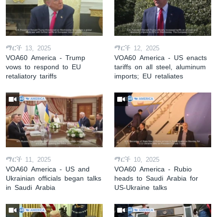
ማርች 13, 2025
ማርች 12, 2025
VOA60 America - Trump
VOA60 America - US enacts
vows to respond to EU
tariffs on all steel, aluminum
retaliatory tariffs
imports; EU retaliates
ማርች 11, 2025
ማርች 10, 2025
VOA60 America - US and
VOA60 America - Rubio
Ukrainian officials began talks
heads to Saudi Arabia for
in Saudi Arabia
US-Ukraine talks