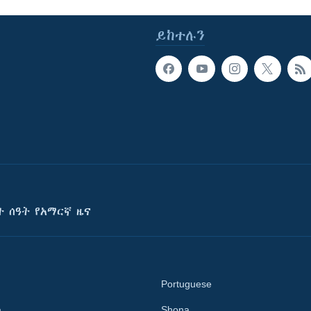
ይከተሉን
ት ሰዓት የአማርኛ ዜና
Portuguese
a
Shona