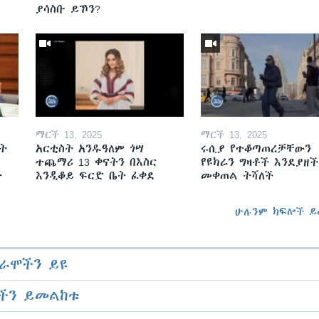
ያሳስቡ ይኾን?
ማርች 13, 2025
ማርች 13, 2025
ት
አርቲስት አንዱዓለም ጎሣ
ሩሲያ የተቆጣጠረቻቸውን
ተጨማሪ 13 ቀናትን በእስር
የዩክሬን ግዛቶች እንደያዘች
ት
እንዲቆይ ፍርድ ቤት ፈቀደ
መቀጠል ትሻለች
ሁሉንም ክፍሎች ይ
ራሞችን ይዩ
ችን ይመልከቱ