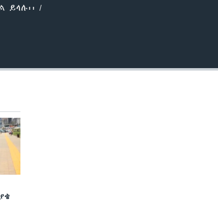
 ይላሉ፡፡ /
ያቄ