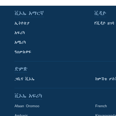
ቪኦኤ አማርኛ
ቪዲዮ
ኢትዮጵያ
የቪዲዮ ዘገባ
አፍሪካ
አሜሪካ
ዓለምአቀፍ
ድምጽ
ጋቢና ቪኦኤ
ከምሽቱ ሦስ
ቪኦኤ አፍሪካ
Afaan Oromoo
French
Amharic
Kinyarwand