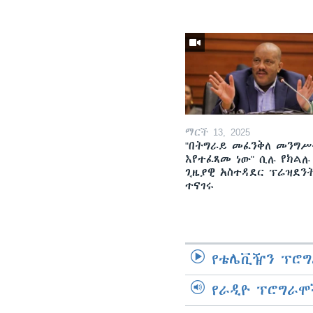
ማርች 13, 2025
"በትግራይ መፈንቅለ መንግሥ
እየተፈጸመ ነው" ሲሉ የክልሉ
ጊዜያዊ አስተዳደር ፕሬዝደን
ተናገሩ
የቴሌቪዥን ፕሮግ
የራዲዮ ፕሮግራሞ