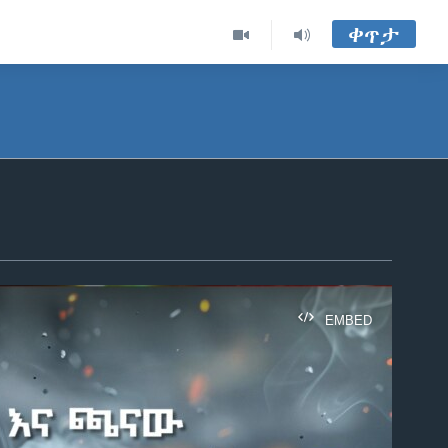
ቀጥታ
EMBED