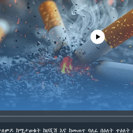
No media source currently avail
ተለምዶ ከሚታወቁት ከሀሺሽ እና ከመጠጥ ባለፈ በዕለት ተዕለ