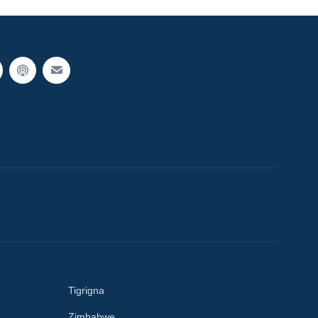
Tigrigna
Zimbabwe