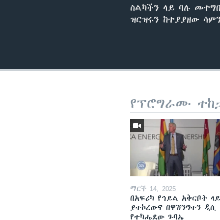
ስልካችን ላይ ባሉ መተግበ
ዝርዝሩን ከተያያዘው ሳም
የፕሮግራሙ ተከ
ማርች 14, 2025
በአፍሪካ የኅይል አቅርቦት ላ
ያተኮረውና በዋሽንግተን ዲሲ
የተካሔደው ጉባኤ