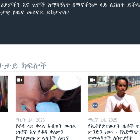
ሪያዎችን እና ጌሞች አማካኝነት በማናችንም ላይ ሊከሰት ይችላል
ንታዊ የጤና መሰናዶ ይከታተሉ/
ታታይ ክፍሎች
ማርች 14, 2025
ማርች 14, 2025
ይ
የቆዳ ላይ ቀላል እብጠት መሰል
የኢትዮጵያውያት ሴቶች ጥ
ነገሮች እና የቆዳ ቀለምን
ምንድን ነው? - የአድማጭ
የሚለውጡ ምልክቶች ለጤና
ተመልካቾች አስተያየት