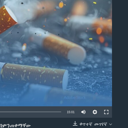
able
15:01
ቀጥተኛ መገናኛ
ት በምንጠቀማቸው
EMBED