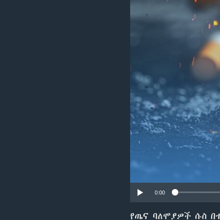
0:00
የጤና ባለሞያዎች ሱስ በ