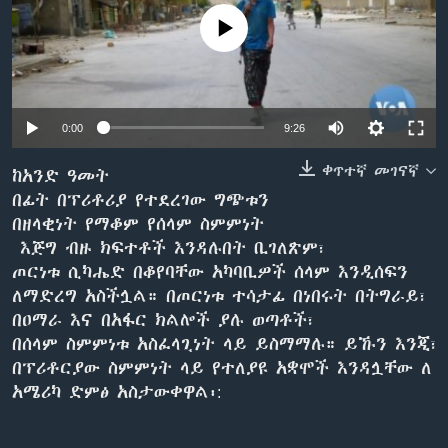
No media source currently available
ቋንቋዎች
0:00
9:26
ቀጥተኛ መገናኛ
ከአንድ ዓመት
በፊት በፕሪቶሪያ የተደረገው ግጭቱን
በዘላቂነት የማቆም የሰላም ስምምነት
እጅግ ብዙ ክፍተቶች እንዳሉበት ቢገለጽም፣
ጦርነቱ ሲካሔድ በቆየባቸው አካባቢዎች ሰላም እንዲሰፍን
ለማድረግ አስችሏል። በጦርነቱ ተሳታፊ በነበሩት በትግራይ፣
በዐማራ እና በአፋር ክልሎች ያሉ ወጣቶች፣
በሰላም ስምምነቱ አስፈላጊነት ላይ ይስማማሉ። ይኹን እንጂ፣
በፕሪቶርያው ስምምነት ላይ የተለያዩ አቋሞች እንዳሏቸው ለ
አሜሪካ ድምፅ አስታውቀዋል፡: