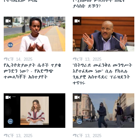
የተካሔደው ጉባኤ
የሚለውጡ ምልክቶች ለጤና
ያሳስቡ ይኾን?
ማርች 14, 2025
ማርች 13, 2025
የኢትዮጵያውያት ሴቶች ጥያቄ
"በትግራይ መፈንቅለ መንግሥት
ምንድን ነው? - የአድማጭ
እየተፈጸመ ነው" ሲሉ የክልሉ
ተመልካቾች አስተያየት
ጊዜያዊ አስተዳደር ፕሬዝደንት
ተናገሩ
ማርች 13, 2025
ማርች 13, 2025