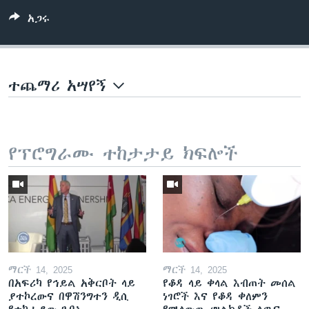
አጋሩ
ተጨማሪ አሣየኝ
የፕሮግራሙ ተከታታይ ክፍሎች
ማርች 14, 2025
ማርች 14, 2025
በአፍሪካ የኅይል አቅርቦት ላይ
የቆዳ ላይ ቀላል እብጠት መሰል
ያተኮረውና በዋሽንግተን ዲሲ
ነገሮች እና የቆዳ ቀለምን