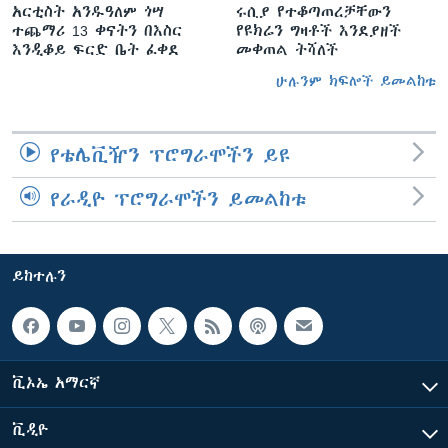
አርቲስት አንዱዓለም ጎሣ
ሩሲያ የተቆጣጠረቻቸውን
ተጨማሪ 13 ቀናትን በእስር
የዩክሬን ግዛቶች እንደያዘች
እንዲቆይ ፍርድ ቤት ፈቀደ
መቀጠል ትሻለች
ሁሉንም ክፍሎች ይመልከቱ
የቴሌቪዥን ፕሮግራሞችን ይዩ
የራዲዮ ፕሮግራሞችን ይመልከቱ
ይከተሉን
ቪኦኤ አማርኛ
ቪዲዮ