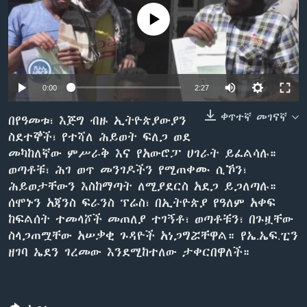
No media source currently available
ቋንቋዎች
0:00
2:27
ቀጥተኛ መገናኛ
በየዓመቱ፣ እጅግ ብዙ ኢትዮጵያውያን
ስደተኞች፣ የተሻለ ሕይወት ፍለጋ ወደ
መካከለኛው ምሥራቅ እና የአውሮፓ ሀገራት ይፈልሳሉ።
ወጣቶቹ፣ ሕገ ወጥ መንገዶችን የሚጠቀሙ ሲኾን፣
ሕይወታቸውን እስከማጣት ለሚያደርስ አደጋ ይጋለጣሉ።
ሰሞኑን አጃንስ ፍራንስ ፕሬስ፣ በኢትዮጵያ የዓለም አቀፍ
ከፍልሰት ተመላሾች መጠለያ ተገኝቶ፣ ወጣቶቹን፣ በጉዟቸው
ስላጋጠሟቸው አሠቃቂ ጉዳዮች አነጋግሯቸዋል። የኤ.ኤፍ.ፒን
ዘገባ ኤደን ገረመው እንደሚከተለው ታቀርበዋለች።