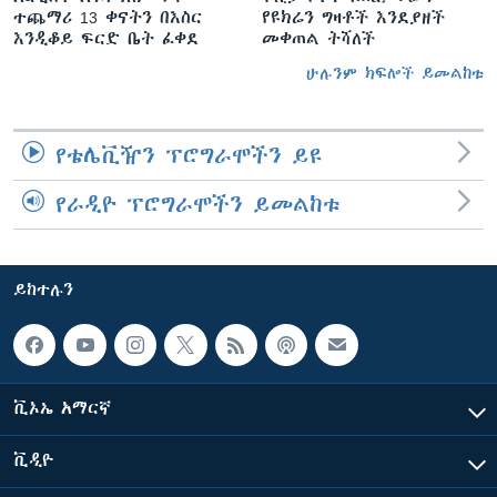
ተጨማሪ 13 ቀናትን በእስር
የዩክሬን ግዛቶች እንደያዘች
እንዲቆይ ፍርድ ቤት ፈቀደ
መቀጠል ትሻለች
ሁሉንም ክፍሎች ይመልከቱ
የቴሌቪዥን ፕሮግራሞችን ይዩ
የራዲዮ ፕሮግራሞችን ይመልከቱ
ይከተሉን
ቪኦኤ አማርኛ
ቪዲዮ