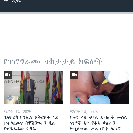
አጋሩ
የፕሮግራሙ ተከታታይ ክፍሎች
ማርች 14, 2025
ማርች 14, 2025
በአፍሪካ የኅይል አቅርቦት ላይ
የቆዳ ላይ ቀላል እብጠት መሰል
ያተኮረውና በዋሽንግተን ዲሲ
ነገሮች እና የቆዳ ቀለምን
የተካሔደው ጉባኤ
የሚለውጡ ምልክቶች ለጤና