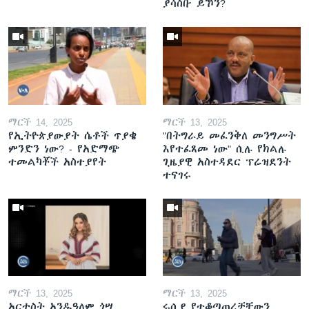
ያሳስቡ ይኾን?
ማርች 14, 2025
ማርች 13, 2025
የኢትዮጵያውያት ሴቶች ጥያቄ
"በትግራይ መፈንቅለ መንግሥት
ምንድን ነው? - የአድማጭ
እየተፈጸመ ነው" ሲሉ የክልሉ
ተመልካቾች አስተያየት
ጊዜያዊ አስተዳደር ፕሬዝደንት
ተናገሩ
ማርች 13, 2025
ማርች 13, 2025
አርቲስት አንዱዓለም ጎሣ
ሩሲያ የተቆጣጠረቻቸውን