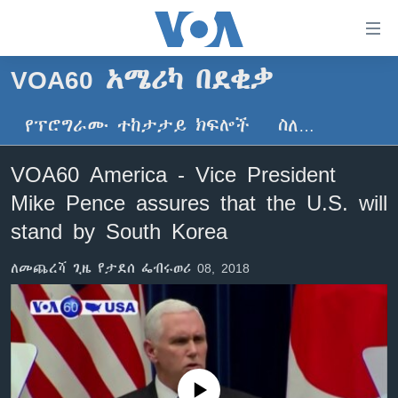
በቀላሉ
የመሥሪያ
ማገናኛዎች
VOA60 አሜሪካ በደቂቃ
ዜና
ወደ
ዋናው
የፕሮግራሙ ተከታታይ ክፍሎች
ስለ…
ኑሮ በጤንነት
ኢትዮጵያ
ይዘት
ጋቢና ቪኦኤ
እለፍ
አፍሪካ
VOA60 America - Vice President
ወደ
ከምሽቱ ሦስት ሰዓት የአማርኛ ዜና
ዓለምአቀፍ
Mike Pence assures that the U.S. will
ዋናው
ቪዲዮ
ይዘት
አሜሪካ
stand by South Korea
እለፍ
የፎቶ መድብሎች
መካከለኛው ምሥራቅ
ወደ
ለመጨረሻ ጊዜ የታደሰ ፌብሩወሪ 08, 2018
ክምችት
ዋናው
ይዘት
እለፍ
Learning English
ይከተሉን
No media source currently available