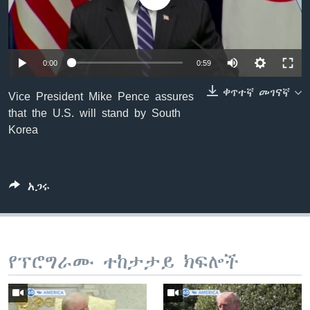
ቋንቋዎች
0:00
0:59
ቀጥተኛ መገናኛ
Vice President Mike Pence assures
that the U.S. will stand by South
Korea
አጋሩ
የፕሮግራሙ ተከታታይ ክፍሎች