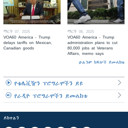
ማርች 07, 2025
ማርች 06, 2025
VOA60 America - Trump
VOA60 America - Trump
delays tariffs on Mexican,
administration plans to cut
Canadian goods
80,000 jobs at Veterans
Affairs, memo says
ሁሉንም ክፍሎች ይመልከቱ
የቴሌቪዥን ፕሮግራሞችን ይዩ
የራዲዮ ፕሮግራሞችን ይመልከቱ
ይከተሉን