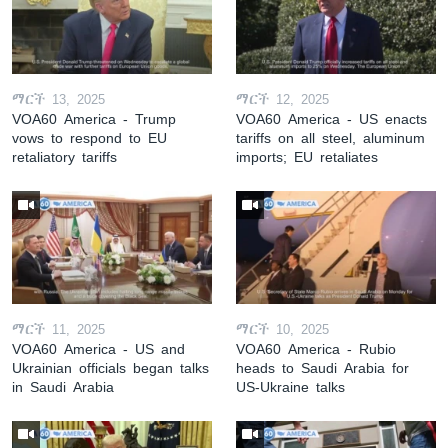
ማርች 13, 2025
ማርች 12, 2025
VOA60 America - Trump
VOA60 America - US enacts
vows to respond to EU
tariffs on all steel, aluminum
retaliatory tariffs
imports; EU retaliates
ማርች 11, 2025
ማርች 10, 2025
VOA60 America - US and
VOA60 America - Rubio
Ukrainian officials began talks
heads to Saudi Arabia for
in Saudi Arabia
US-Ukraine talks