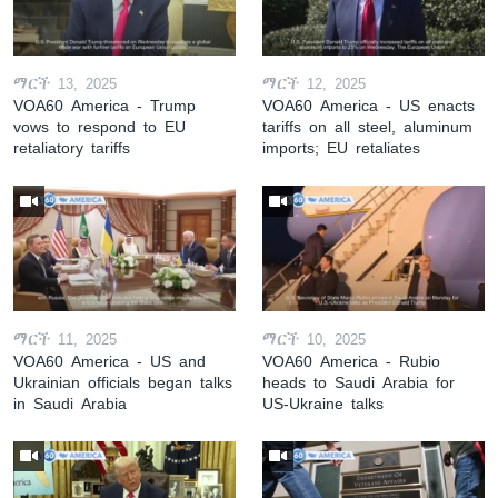
ማርች 13, 2025
ማርች 12, 2025
VOA60 America - Trump
VOA60 America - US enacts
vows to respond to EU
tariffs on all steel, aluminum
retaliatory tariffs
imports; EU retaliates
ማርች 11, 2025
ማርች 10, 2025
VOA60 America - US and
VOA60 America - Rubio
Ukrainian officials began talks
heads to Saudi Arabia for
in Saudi Arabia
US-Ukraine talks