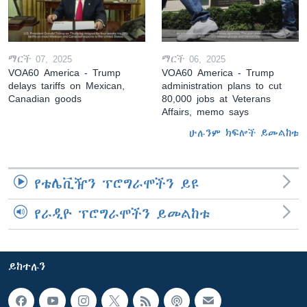
ማርች 07, 2025
ማርች 06, 2025
VOA60 America - Trump
VOA60 America - Trump
delays tariffs on Mexican,
administration plans to cut
Canadian goods
80,000 jobs at Veterans
Affairs, memo says
ሁሉንም ክፍሎች ይመልከቱ
የቴሌቪዥን ፕሮግራሞችን ይዩ
የራዲዮ ፕሮግራሞችን ይመልከቱ
ይከተሉን