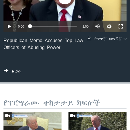
ቋንቋዎች
0:00
1:00
ቀጥተኛ መገናኛ
Republican Memo Accuses Top Law
Officers of Abusing Power
አጋሩ
የፕሮግራሙ ተከታታይ ክፍሎች