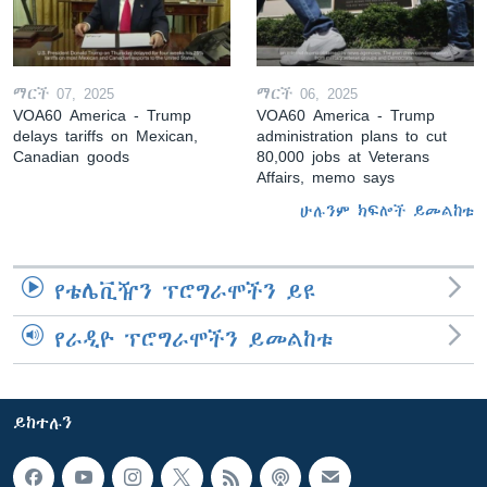
ማርች 07, 2025
ማርች 06, 2025
VOA60 America - Trump
VOA60 America - Trump
delays tariffs on Mexican,
administration plans to cut
Canadian goods
80,000 jobs at Veterans
Affairs, memo says
ሁሉንም ክፍሎች ይመልከቱ
የቴሌቪዥን ፕሮግራሞችን ይዩ
የራዲዮ ፕሮግራሞችን ይመልከቱ
ይከተሉን