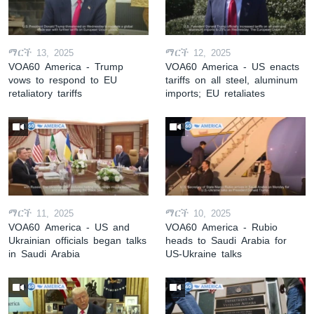
ማርች 13, 2025
ማርች 12, 2025
VOA60 America - Trump
VOA60 America - US enacts
vows to respond to EU
tariffs on all steel, aluminum
retaliatory tariffs
imports; EU retaliates
ማርች 11, 2025
ማርች 10, 2025
VOA60 America - US and
VOA60 America - Rubio
Ukrainian officials began talks
heads to Saudi Arabia for
in Saudi Arabia
US-Ukraine talks