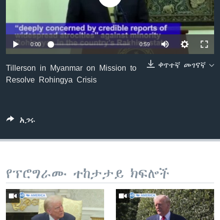
ቋንቋዎች
0:00
0:59
ቀጥተኛ መገናኛ
Tillerson in Myanmar on Mission to
Resolve Rohingya Crisis
አጋሩ
የፕሮግራሙ ተከታታይ ክፍሎች