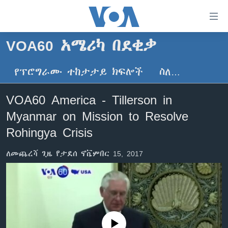
በቀላሉ
የመሥሪያ
ማገናኛዎች
VOA60 አሜሪካ በደቂቃ
ዜና
ወደ
ዋናው
የፕሮግራሙ ተከታታይ ክፍሎች
ስለ…
ኑሮ በጤንነት
ኢትዮጵያ
ይዘት
ጋቢና ቪኦኤ
እለፍ
አፍሪካ
VOA60 America - Tillerson in
ወደ
ከምሽቱ ሦስት ሰዓት የአማርኛ ዜና
ዓለምአቀፍ
Myanmar on Mission to Resolve
ዋናው
ቪዲዮ
ይዘት
አሜሪካ
Rohingya Crisis
እለፍ
የፎቶ መድብሎች
መካከለኛው ምሥራቅ
ወደ
ለመጨረሻ ጊዜ የታደሰ ኖቬምበር 15, 2017
ክምችት
ዋናው
ይዘት
እለፍ
Learning English
ይከተሉን
No media source currently available