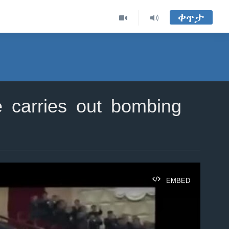
ቀጥታ
 carries out bombing
EMBED