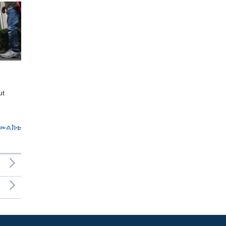
ut
መልከቱ