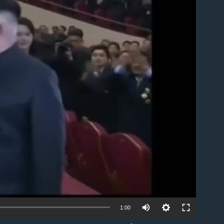
able
1:00