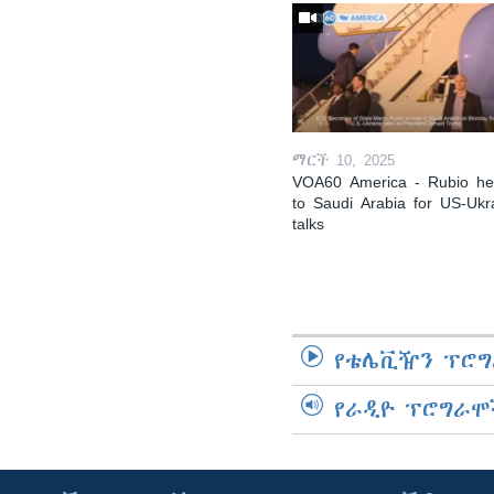
ማርች 10, 2025
VOA60 America - Rubio h
to Saudi Arabia for US-Ukr
talks
የቴሌቪዥን ፕሮግ
የራዲዮ ፕሮግራሞ