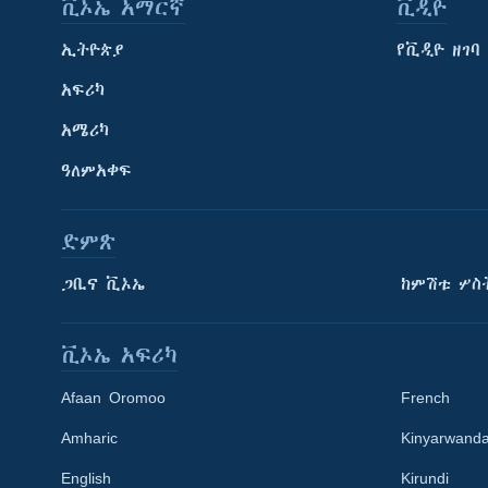
ቪኦኤ አማርኛ
ቪዲዮ
ኢትዮጵያ
የቪዲዮ ዘገባ
አፍሪካ
አሜሪካ
ዓለምአቀፍ
ድምጽ
ጋቢና ቪኦኤ
ከምሽቱ ሦስ
ቪኦኤ አፍሪካ
Afaan Oromoo
French
Amharic
Kinyarwand
English
Kirundi
Learning English