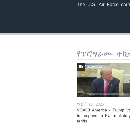
The U.S. Air Force carr
የፕሮግራሙ ተከ
ማርች 13, 2025
VOA60 America - Trump v
to respond to EU retaliator
tariffs