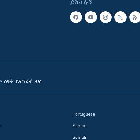
ይከተሉን
ት ሰዓት የአማርኛ ዜና
Portuguese
a
Shona
Somali