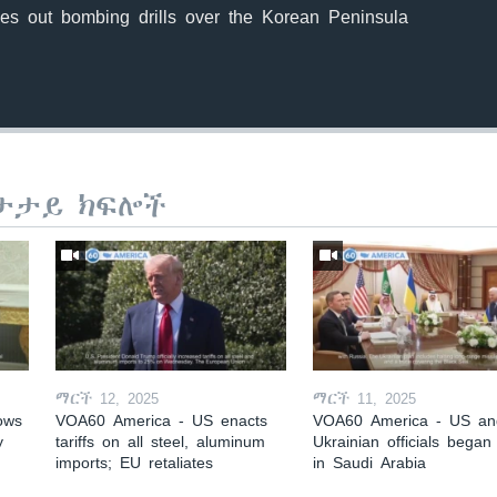
ies out bombing drills over the Korean Peninsula
ታታይ ክፍሎች
ማርች 12, 2025
ማርች 11, 2025
ows
VOA60 America - US enacts
VOA60 America - US an
y
tariffs on all steel, aluminum
Ukrainian officials began 
imports; EU retaliates
in Saudi Arabia