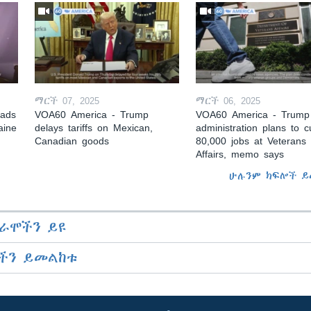
ማርች 07, 2025
ማርች 06, 2025
eads
VOA60 America - Trump
VOA60 America - Trump
aine
delays tariffs on Mexican,
administration plans to c
Canadian goods
80,000 jobs at Veterans
Affairs, memo says
ሁሉንም ክፍሎች ይ
ራሞችን ይዩ
ችን ይመልከቱ