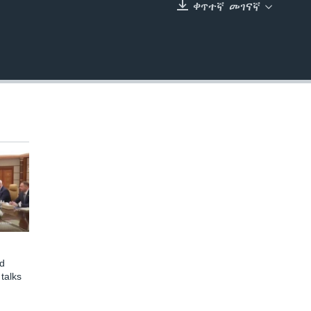
ቀጥተኛ መገናኛ
EMBED
d
talks