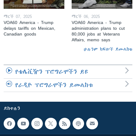
ማርች 07, 2025
ማርች 06, 2025
VOA60 America - Trump
VOA60 America - Trump
delays tariffs on Mexican,
administration plans to cut
Canadian goods
80,000 jobs at Veterans
Affairs, memo says
ሁሉንም ክፍሎች ይመልከቱ
የቴሌቪዥን ፕሮግራሞችን ይዩ
የራዲዮ ፕሮግራሞችን ይመልከቱ
ይከተሉን