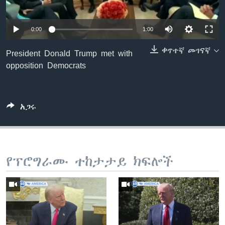
0:00
1:00
ቋንቋዎች
ቀጥተኛ መገናኛ
President Donald Trump met with
opposition Democrats
አጋሩ
የፕሮግራሙ ተከታታይ ክፍሎች