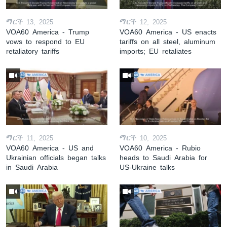
ማርች 13, 2025
ማርች 12, 2025
VOA60 America - Trump
VOA60 America - US enacts
vows to respond to EU
tariffs on all steel, aluminum
retaliatory tariffs
imports; EU retaliates
ማርች 11, 2025
ማርች 10, 2025
VOA60 America - US and
VOA60 America - Rubio
Ukrainian officials began talks
heads to Saudi Arabia for
in Saudi Arabia
US-Ukraine talks