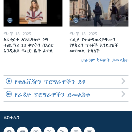
ማርች 13, 2025
ማርች 13, 2025
አርቲስት አንዱዓለም ጎሣ
ሩሲያ የተቆጣጠረቻቸውን
ተጨማሪ 13 ቀናትን በእስር
የዩክሬን ግዛቶች እንደያዘች
እንዲቆይ ፍርድ ቤት ፈቀደ
መቀጠል ትሻለች
ሁሉንም ክፍሎች ይመልከቱ
የቴሌቪዥን ፕሮግራሞችን ይዩ
የራዲዮ ፕሮግራሞችን ይመልከቱ
ይከተሉን