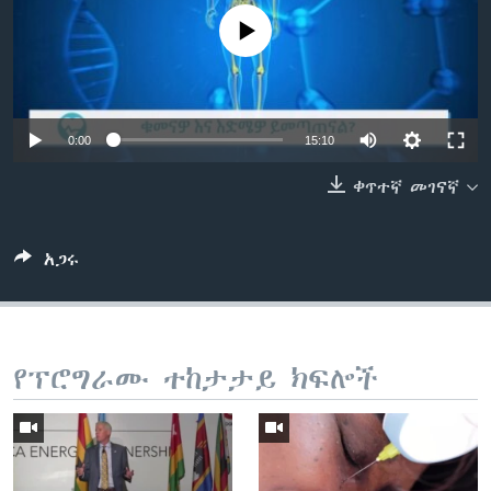
No media source currently available
ቋንቋዎች
0:00
15:10
ቀጥተኛ መገናኛ
አጋሩ
የፕሮግራሙ ተከታታይ ክፍሎች