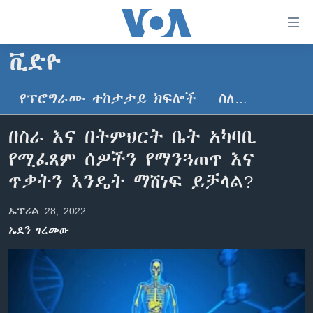
በቀላሉ
የመሥሪያ
ማገናኛዎች
ቪድዮ
ዜና
ወደ
ዋናው
የፕሮግራሙ ተከታታይ ክፍሎች
ስለ…
ኑሮ በጤንነት
ኢትዮጵያ
ይዘት
ጋቢና ቪኦኤ
እለፍ
አፍሪካ
በስራ እና በትምህርት ቤት አካባቢ
ወደ
ከምሽቱ ሦስት ሰዓት የአማርኛ ዜና
ዓለምአቀፍ
የሚፈጸም ሰዎችን የማንጓጠጥ እና
ዋናው
ቪዲዮ
ይዘት
አሜሪካ
ጥቃትን እንዴት ማሸነፍ ይቻላል?
እለፍ
የፎቶ መድብሎች
መካከለኛው ምሥራቅ
ወደ
ኤፕሪል 28, 2022
ክምችት
ዋናው
ኤደን ገረመው
ይዘት
እለፍ
Learning English
ይከተሉን