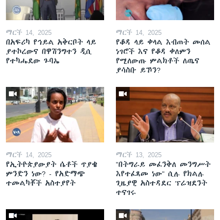
ማርች 14, 2025
ማርች 14, 2025
በአፍሪካ የኅይል አቅርቦት ላይ
የቆዳ ላይ ቀላል እብጠት መሰል
ያተኮረውና በዋሽንግተን ዲሲ
ነገሮች እና የቆዳ ቀለምን
የተካሔደው ጉባኤ
የሚለውጡ ምልክቶች ለጤና
ያሳስቡ ይኾን?
ማርች 14, 2025
ማርች 13, 2025
የኢትዮጵያውያት ሴቶች ጥያቄ
"በትግራይ መፈንቅለ መንግሥት
ምንድን ነው? - የአድማጭ
እየተፈጸመ ነው" ሲሉ የክልሉ
ተመልካቾች አስተያየት
ጊዜያዊ አስተዳደር ፕሬዝደንት
ተናገሩ