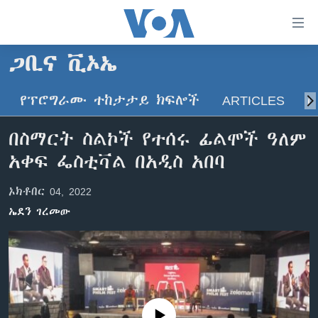
በቀላሉ
የመሥሪያ
ማገናኛዎች
ጋቢና ቪኦኤ
ዜና
ወደ
ዋናው
የፕሮግራሙ ተከታታይ ክፍሎች
ARTICLES
ስ
ኑሮ በጤንነት
ኢትዮጵያ
ይዘት
ጋቢና ቪኦኤ
እለፍ
አፍሪካ
በስማርት ስልኮች የተሰሩ ፊልሞች ዓለም
ወደ
ከምሽቱ ሦስት ሰዓት የአማርኛ ዜና
ዓለምአቀፍ
አቀፍ ፌስቲቫል በአዲስ አበባ
ዋናው
ቪዲዮ
ይዘት
አሜሪካ
ኦክቶበር 04, 2022
እለፍ
የፎቶ መድብሎች
መካከለኛው ምሥራቅ
ወደ
ኤደን ገረመው
ክምችት
ዋናው
ይዘት
እለፍ
Learning English
ይከተሉን
No media source currently available