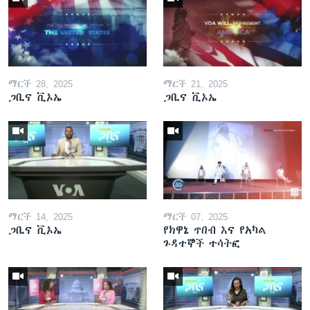
ማርች 28, 2025
ማርች 21, 2025
ጋቢና ቪኦኤ
ጋቢና ቪኦኤ
ማርች 14, 2025
ማርች 07, 2025
ጋቢና ቪኦኤ
የክዋኔ ጥበብ እና የአካል
ጉዳተኞች ተሳትፎ