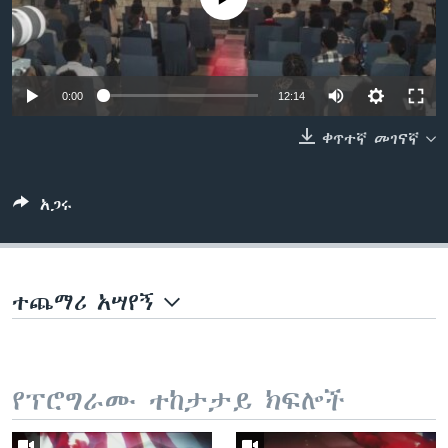
ቋንቋዎች
0:00
12:14
ቀጥተኛ መገናኛ
አጋሩ
ተጨማሪ አሣየኝ
የፕሮግራሙ ተከታታይ ክፍሎች