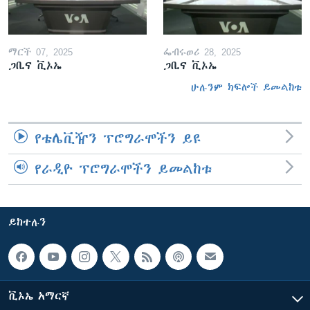
ማርች 07, 2025
ፌብሩወሪ 28, 2025
ጋቢና ቪኦኤ
ጋቢና ቪኦኤ
ሁሉንም ክፍሎች ይመልከቱ
የቴሌቪዥን ፕሮግራሞችን ይዩ
የራዲዮ ፕሮግራሞችን ይመልከቱ
ይከተሉን
ቪኦኤ አማርኛ