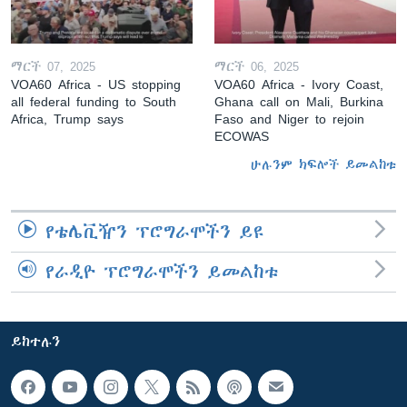
ማርች 07, 2025
ማርች 06, 2025
VOA60 Africa - US stopping
VOA60 Africa - Ivory Coast,
all federal funding to South
Ghana call on Mali, Burkina
Africa, Trump says
Faso and Niger to rejoin
ECOWAS
ሁሉንም ክፍሎች ይመልከቱ
የቴሌቪዥን ፕሮግራሞችን ይዩ
የራዲዮ ፕሮግራሞችን ይመልከቱ
ይከተሉን