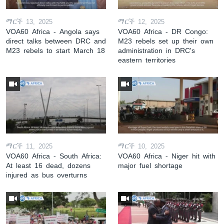
ማርች 13, 2025
ማርች 12, 2025
VOA60 Africa - Angola says
VOA60 Africa - DR Congo:
direct talks between DRC and
M23 rebels set up their own
M23 rebels to start March 18
administration in DRC's
eastern territories
ማርች 11, 2025
ማርች 10, 2025
VOA60 Africa - South Africa:
VOA60 Africa - Niger hit with
At least 16 dead, dozens
major fuel shortage
injured as bus overturns