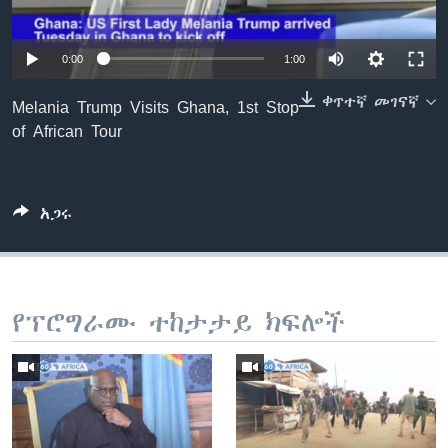
0:00
1:00
ቋንቋዎች
ቀጥተኛ መገናኛ
Melania Trump Visits Ghana, 1st Stop
of African Tour
አጋሩ
የፕሮግራሙ ተከታታይ ክፍሎች