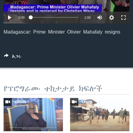
0:00
1:00
ቋንቋዎች
Madagascar: Prime Minister Olivier Mahafaly resigns
አጋሩ
የፕሮግራሙ ተከታታይ ክፍሎች