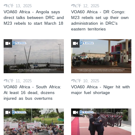
ማርች 13, 2025
ማርች 12, 2025
VOA60 Africa - Angola says
VOA60 Africa - DR Congo:
direct talks between DRC and
M23 rebels set up their own
M23 rebels to start March 18
administration in DRC's
eastern territories
ማርች 11, 2025
ማርች 10, 2025
VOA60 Africa - South Africa:
VOA60 Africa - Niger hit with
At least 16 dead, dozens
major fuel shortage
injured as bus overturns