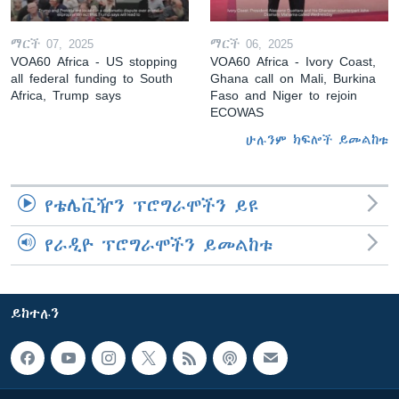
ማርች 07, 2025
ማርች 06, 2025
VOA60 Africa - US stopping
VOA60 Africa - Ivory Coast,
all federal funding to South
Ghana call on Mali, Burkina
Africa, Trump says
Faso and Niger to rejoin
ECOWAS
ሁሉንም ክፍሎች ይመልከቱ
የቴሌቪዥን ፕሮግራሞችን ይዩ
የራዲዮ ፕሮግራሞችን ይመልከቱ
ይከተሉን