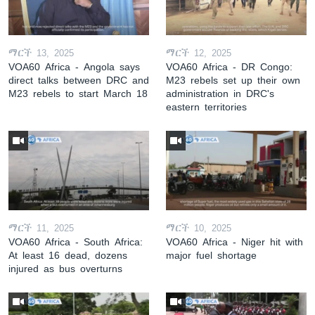
ማርች 13, 2025
ማርች 12, 2025
VOA60 Africa - Angola says
VOA60 Africa - DR Congo:
direct talks between DRC and
M23 rebels set up their own
M23 rebels to start March 18
administration in DRC's
eastern territories
ማርች 11, 2025
ማርች 10, 2025
VOA60 Africa - South Africa:
VOA60 Africa - Niger hit with
At least 16 dead, dozens
major fuel shortage
injured as bus overturns