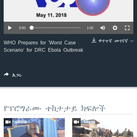
ቋንቋዎች
0:00
1:00
ቀጥተኛ መገናኛ
WHO Prepares for 'Worst Case
Scenario' for DRC Ebola Outbreak
አጋሩ
የፕሮግራሙ ተከታታይ ክፍሎች