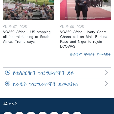
ማርች 07, 2025
ማርች 06, 2025
VOA60 Africa - US stopping
VOA60 Africa - Ivory Coast,
all federal funding to South
Ghana call on Mali, Burkina
Africa, Trump says
Faso and Niger to rejoin
ECOWAS
ሁሉንም ክፍሎች ይመልከቱ
የቴሌቪዥን ፕሮግራሞችን ይዩ
የራዲዮ ፕሮግራሞችን ይመልከቱ
ይከተሉን