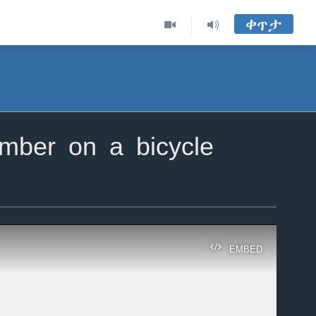
ቀጥታ
omber on a bicycle
EMBED