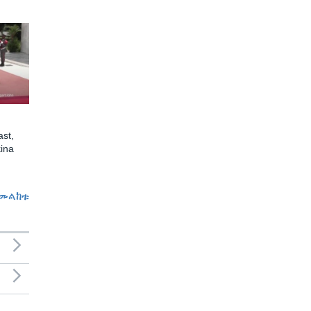
st,
ina
መልከቱ