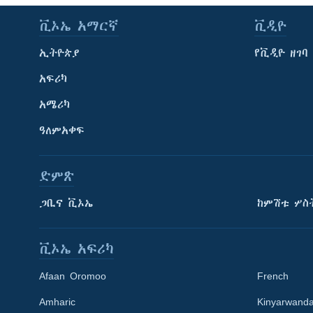
ቪኦኤ አማርኛ
ቪዲዮ
ኢትዮጵያ
የቪዲዮ ዘገባ
አፍሪካ
አሜሪካ
ዓለምአቀፍ
ድምጽ
ጋቢና ቪኦኤ
ከምሽቱ ሦስ
ቪኦኤ አፍሪካ
Afaan Oromoo
French
Amharic
Kinyarwand