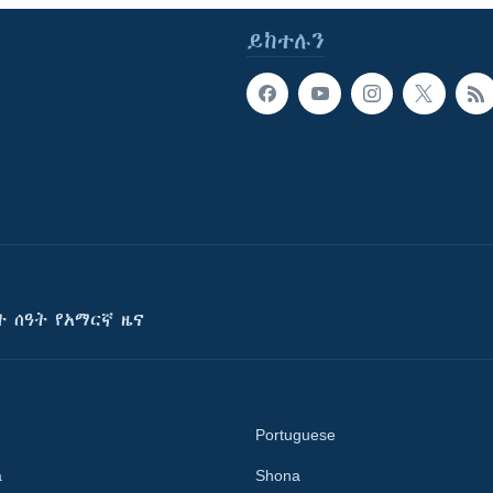
ይከተሉን
ት ሰዓት የአማርኛ ዜና
Portuguese
a
Shona