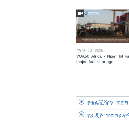
ማርች 10, 2025
VOA60 Africa - Niger hit wi
major fuel shortage
የቴሌቪዥን ፕሮግ
የራዲዮ ፕሮግራሞ