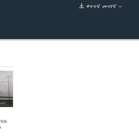
ቀጥተኛ መገናኛ
EMBED
ica:
s