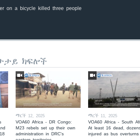
er on a bicycle killed three people
ታታይ ክፍሎች
ማርች 12, 2025
ማርች 11, 2025
s
VOA60 Africa - DR Congo:
VOA60 Africa - South Afr
and
M23 rebels set up their own
At least 16 dead, dozen
 18
administration in DRC's
injured as bus overturns
eastern territories