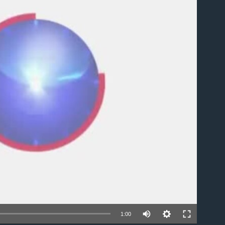
able
1:00