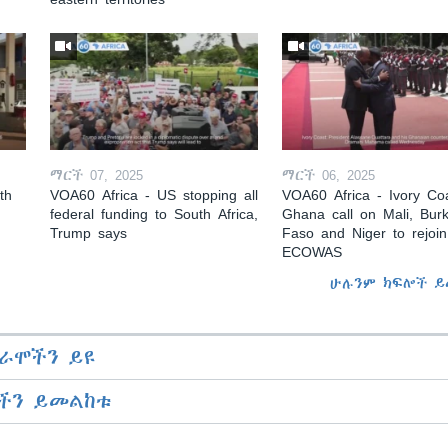
ማርች 07, 2025
ማርች 06, 2025
th
VOA60 Africa - US stopping all
VOA60 Africa - Ivory Coa
federal funding to South Africa,
Ghana call on Mali, Burk
Trump says
Faso and Niger to rejoin
ECOWAS
ሁሉንም ክፍሎች ይ
ራሞችን ይዩ
ችን ይመልከቱ