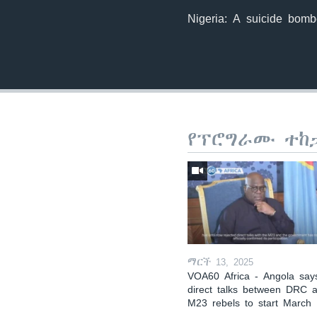
Nigeria: A suicide bomb
የፕሮግራሙ ተከ
ማርች 13, 2025
VOA60 Africa - Angola say
direct talks between DRC 
M23 rebels to start March