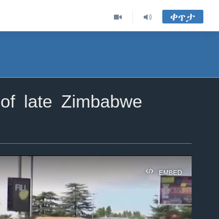
ቀጥታ
 of late Zimbabwe
EMBED