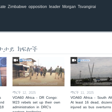
late Zimbabwe opposition leader Morgan Tsvangirai
ታታይ ክፍሎች
ማርች 12, 2025
ማርች 11, 2025
s
VOA60 Africa - DR Congo:
VOA60 Africa - South Afr
and
M23 rebels set up their own
At least 16 dead, dozen
 18
administration in DRC's
injured as bus overturns
eastern territories