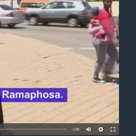
able
1:00