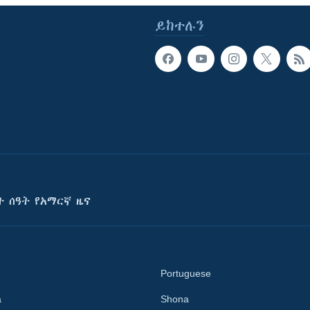
ይከተሉን
ት ሰዓት የአማርኛ ዜና
Portuguese
a
Shona