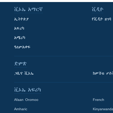
ቪኦኤ አማርኛ
ቪዲዮ
ኢትዮጵያ
የቪዲዮ ዘገባ
አፍሪካ
አሜሪካ
ዓለምአቀፍ
ድምጽ
ጋቢና ቪኦኤ
ከምሽቱ ሦስ
ቪኦኤ አፍሪካ
Afaan Oromoo
French
Amharic
Kinyarwand