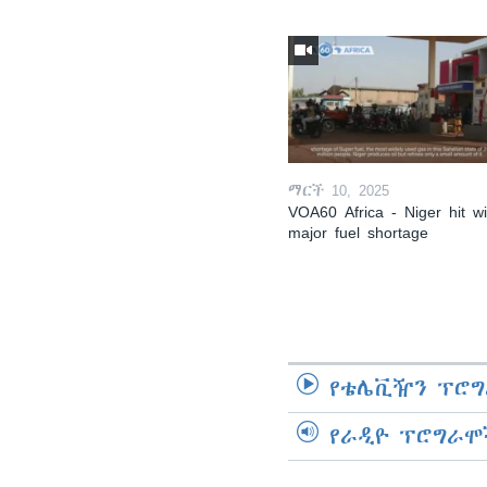
ማርች 10, 2025
VOA60 Africa - Niger hit wi
major fuel shortage
የቴሌቪዥን ፕሮግ
የራዲዮ ፕሮግራሞ