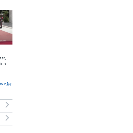
st,
ina
መልከቱ