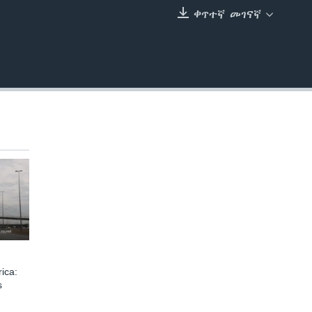
ቀጥተኛ መገናኛ
EMBED
ica:
s