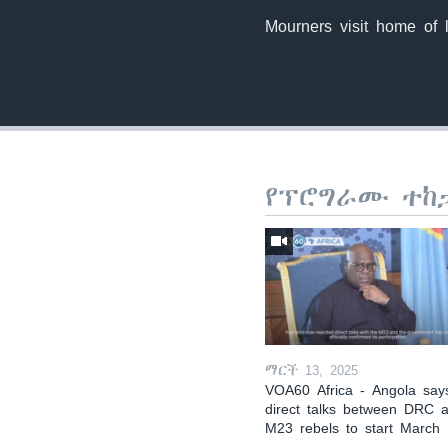
Mourners visit home of 
የፕሮግራሙ ተከ
ማርች 13, 2025
VOA60 Africa - Angola say
direct talks between DRC 
M23 rebels to start March