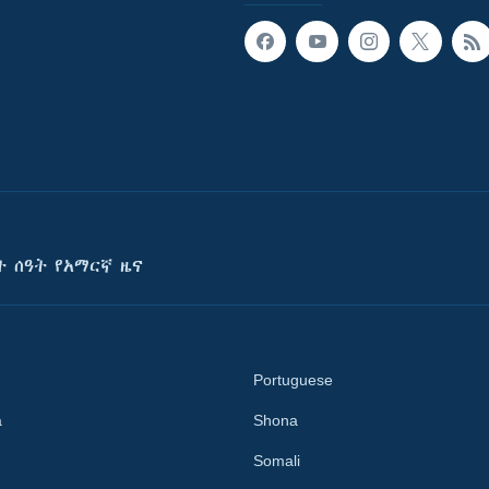
ት ሰዓት የአማርኛ ዜና
Portuguese
a
Shona
Somali