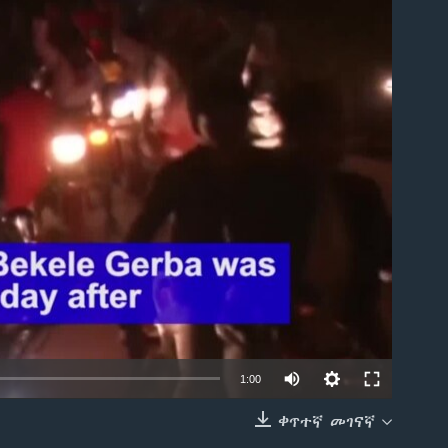
able
1:00
ቀጥተኛ መገናኛ
EMBED