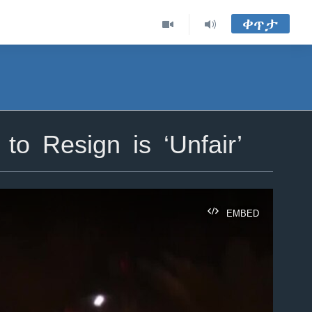
ቀጥታ
o Resign is ‘Unfair’
EMBED