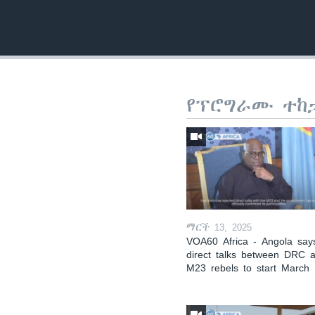
የፕሮግራሙ ተከ
ማርች 13, 2025
VOA60 Africa - Angola say
direct talks between DRC 
M23 rebels to start March