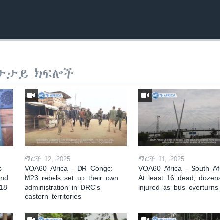
ታታይ ክፍሎች
ማርች 12, 2025
ማርች 11, 2025
s
VOA60 Africa - DR Congo:
VOA60 Africa - South Afr
and
M23 rebels set up their own
At least 16 dead, dozen
 18
administration in DRC's
injured as bus overturns
eastern territories