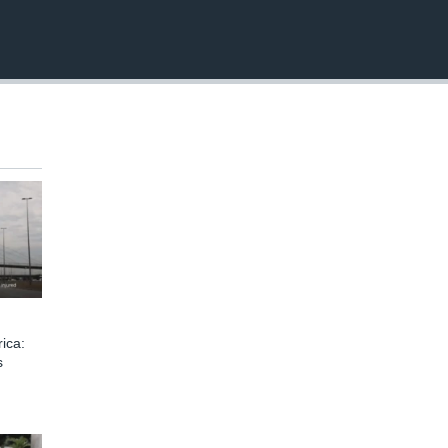
ica:
s