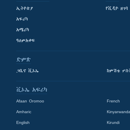
ኢትዮጵያ
የቪዲዮ ዘገባ
አፍሪካ
አሜሪካ
ዓለምአቀፍ
ድምጽ
ጋቢና ቪኦኤ
ከምሽቱ ሦስ
ቪኦኤ አፍሪካ
Afaan Oromoo
French
Amharic
Kinyarwand
English
Kirundi
Learning English