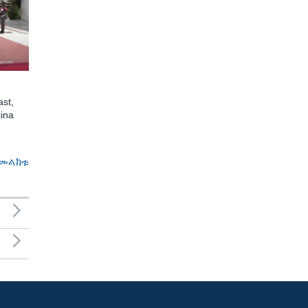
st,
ina
መልከቱ