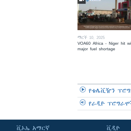
ማርች 10, 2025
VOA60 Africa - Niger hit wi
major fuel shortage
የቴሌቪዥን ፕሮግ
የራዲዮ ፕሮግራሞ
ቪኦኤ አማርኛ
ቪዲዮ