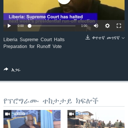
ቋንቋዎች
0:00
1:00
ቀጥተኛ መገናኛ
Liberia Supreme Court Halts
Preparation for Runoff Vote
አጋሩ
የፕሮግራሙ ተከታታይ ክፍሎች