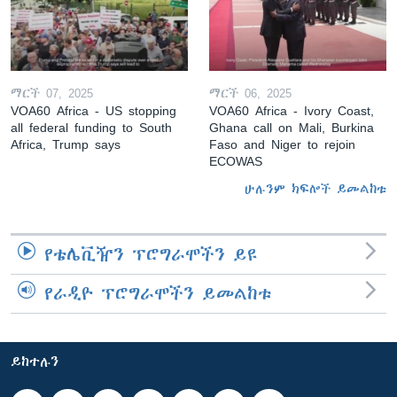
ማርች 07, 2025
ማርች 06, 2025
VOA60 Africa - US stopping
VOA60 Africa - Ivory Coast,
all federal funding to South
Ghana call on Mali, Burkina
Africa, Trump says
Faso and Niger to rejoin
ECOWAS
ሁሉንም ክፍሎች ይመልከቱ
የቴሌቪዥን ፕሮግራሞችን ይዩ
የራዲዮ ፕሮግራሞችን ይመልከቱ
ይከተሉን