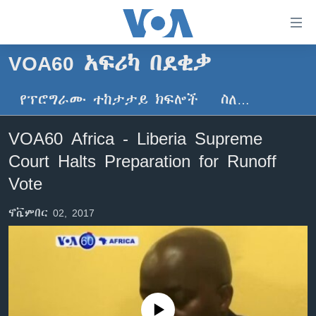
በቀላሉ
የመሥሪያ
ማገናኛዎች
VOA60 አፍሪካ በደቂቃ
ዜና
ወደ
ዋናው
የፕሮግራሙ ተከታታይ ክፍሎች
ስለ…
ኑሮ በጤንነት
ኢትዮጵያ
ይዘት
ጋቢና ቪኦኤ
እለፍ
አፍሪካ
VOA60 Africa - Liberia Supreme
ወደ
ከምሽቱ ሦስት ሰዓት የአማርኛ ዜና
ዓለምአቀፍ
Court Halts Preparation for Runoff
ዋናው
ቪዲዮ
ይዘት
አሜሪካ
Vote
እለፍ
የፎቶ መድብሎች
መካከለኛው ምሥራቅ
ወደ
ኖቬምበር 02, 2017
ክምችት
ዋናው
ይዘት
እለፍ
Learning English
ይከተሉን
No media source currently available