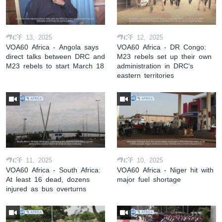
ማርች 13, 2025
ማርች 12, 2025
VOA60 Africa - Angola says
VOA60 Africa - DR Congo:
direct talks between DRC and
M23 rebels set up their own
M23 rebels to start March 18
administration in DRC's
eastern territories
ማርች 11, 2025
ማርች 10, 2025
VOA60 Africa - South Africa:
VOA60 Africa - Niger hit with
At least 16 dead, dozens
major fuel shortage
injured as bus overturns