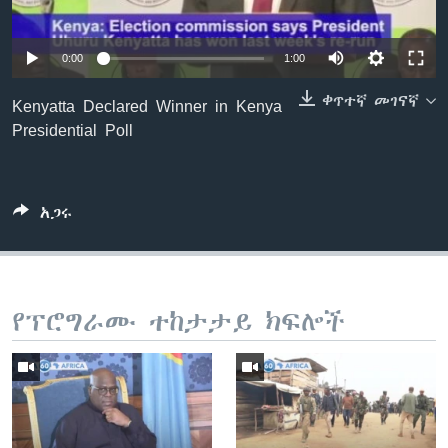
0:00
1:00
ቋንቋዎች
ቀጥተኛ መገናኛ
Kenyatta Declared Winner in Kenya
Presidential Poll
አጋሩ
የፕሮግራሙ ተከታታይ ክፍሎች