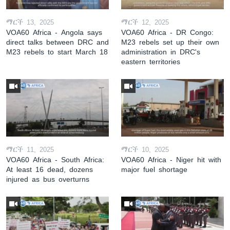
ማርች 13, 2025
ማርች 12, 2025
VOA60 Africa - Angola says
VOA60 Africa - DR Congo:
direct talks between DRC and
M23 rebels set up their own
M23 rebels to start March 18
administration in DRC's
eastern territories
ማርች 11, 2025
ማርች 10, 2025
VOA60 Africa - South Africa:
VOA60 Africa - Niger hit with
At least 16 dead, dozens
major fuel shortage
injured as bus overturns