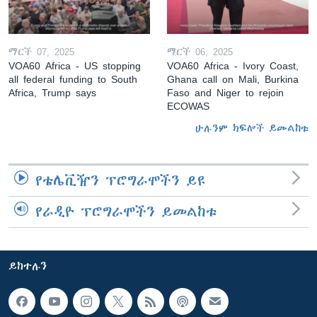
ማርች 07, 2025
ማርች 06, 2025
VOA60 Africa - US stopping
VOA60 Africa - Ivory Coast,
all federal funding to South
Ghana call on Mali, Burkina
Africa, Trump says
Faso and Niger to rejoin
ECOWAS
ሁሉንም ክፍሎች ይመልከቱ
የቴሌቪዥን ፕሮግራሞችን ይዩ
የራዲዮ ፕሮግራሞችን ይመልከቱ
ይከተሉን