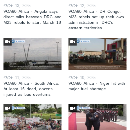
ማርች 13, 2025
ማርች 12, 2025
VOA60 Africa - Angola says
VOA60 Africa - DR Congo:
direct talks between DRC and
M23 rebels set up their own
M23 rebels to start March 18
administration in DRC's
eastern territories
ማርች 11, 2025
ማርች 10, 2025
VOA60 Africa - South Africa:
VOA60 Africa - Niger hit with
At least 16 dead, dozens
major fuel shortage
injured as bus overturns