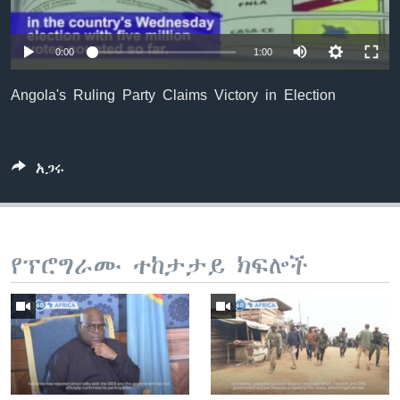
0:00
1:00
ቋንቋዎች
Angola's Ruling Party Claims Victory in Election
አጋሩ
የፕሮግራሙ ተከታታይ ክፍሎች