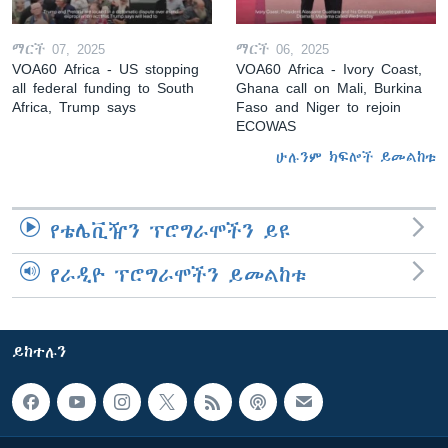
ማርች 07, 2025
ማርች 06, 2025
VOA60 Africa - US stopping
VOA60 Africa - Ivory Coast,
all federal funding to South
Ghana call on Mali, Burkina
Africa, Trump says
Faso and Niger to rejoin
ECOWAS
ሁሉንም ክፍሎች ይመልከቱ
የቴሌቪዥን ፕሮግራሞችን ይዩ
የራዲዮ ፕሮግራሞችን ይመልከቱ
ይከተሉን