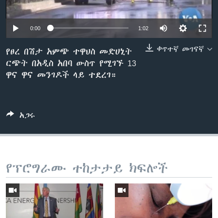
0:00
1:02
ቋንቋዎች
ቀጥተኛ መገናኛ
የፀረ በሽታ አምጭ ተዋህስ መድሀኒት
ርጭት በአዲስ አበባ ውስጥ የሚገኙ 13
ዋና ዋና መንገዶች ላይ ተደረገ።
አጋሩ
የፕሮግራሙ ተከታታይ ክፍሎች