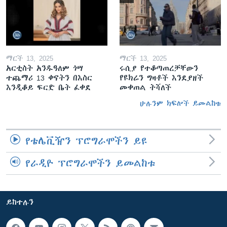
ማርች 13, 2025
ማርች 13, 2025
አርቲስት አንዱዓለም ጎሣ
ሩሲያ የተቆጣጠረቻቸውን
ተጨማሪ 13 ቀናትን በእስር
የዩክሬን ግዛቶች እንደያዘች
እንዲቆይ ፍርድ ቤት ፈቀደ
መቀጠል ትሻለች
ሁሉንም ክፍሎች ይመልከቱ
የቴሌቪዥን ፕሮግራሞችን ይዩ
የራዲዮ ፕሮግራሞችን ይመልከቱ
ይከተሉን